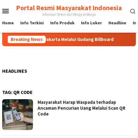
Loncat
Portal Resmi Masyarakat Indonesia
Menu
ke
Informasi Terkini dari Warga ke Warga
konten
Mobile
Home
Info Terkini
Info Produk
Info Loker
Headline
In
ang Billboard di Jakarta Melalui Gudang Billboard
Breaking News
Langk
HEADLINES
TAG:
QR CODE
Masyarakat Harap Waspada terhadap
Ancaman Pencurian Uang Melalui Scan QR
Code