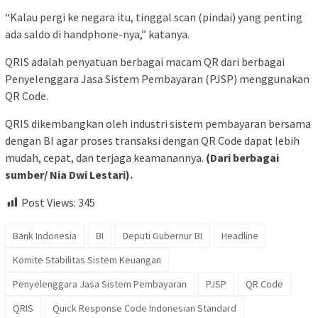
“Kalau pergi ke negara itu, tinggal scan (pindai) yang penting
ada saldo di handphone-nya,” katanya.
QRIS adalah penyatuan berbagai macam QR dari berbagai
Penyelenggara Jasa Sistem Pembayaran (PJSP) menggunakan
QR Code.
QRIS dikembangkan oleh industri sistem pembayaran bersama
dengan BI agar proses transaksi dengan QR Code dapat lebih
mudah, cepat, dan terjaga keamanannya.
(Dari berbagai
sumber/ Nia Dwi Lestari).
Post Views:
345
Bank Indonesia
BI
Deputi Gubernur BI
Headline
Komite Stabilitas Sistem Keuangan
Penyelenggara Jasa Sistem Pembayaran
PJSP
QR Code
QRIS
Quick Response Code Indonesian Standard