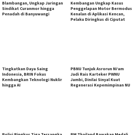
Blambangan, Ungkap Jaringan
Kembangan Ungkap Kasus
Sindikat Curanmor hingga
Penggelapan Motor Bermodus
Penadah di Banyuwangi
Kenalan di Aplikasi Kencan,
Pelaku Diringkus di Ciputat
Tingkatkan Daya Saing
PBNU Tunjuk Asrorun Ni’am
Indonesia, BRIN Fokus
Jadi Rais Karteker PWNU
Kembangkan Teknologi Nuklir
Jambi, Dinilai Sinyal Kuat
hingga AI
Regenerasi Kepemimpinan NU
Polisi Ringkus Tiga Tersangka
PM Thailand Bawakan Medali