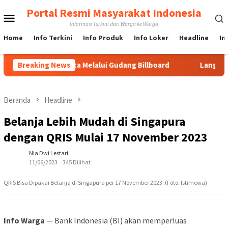
Loncat
Portal Resmi Masyarakat Indonesia
Menu
ke
Informasi Terkini dari Warga ke Warga
konten
Mobile
Home
Info Terkini
Info Produk
Info Loker
Headline
In
board di Jakarta Melalui Gudang Billboard
Breaking News
Langkah Cepat
Beranda
Headline
Belanja Lebih Mudah di Singapura
dengan QRIS Mulai 17 November 2023
Nia Dwi Lestari
11/06/2023
345 Dilihat
QRIS Bisa Dipakai Belanja di Singapura per 17 November 2023. (Foto: Istimewa)
Info Warga
— Bank Indonesia (BI) akan memperluas