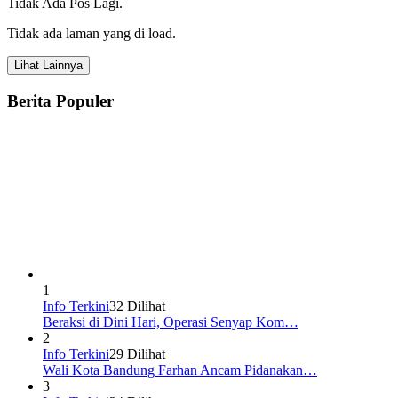
Tidak Ada Pos Lagi.
Tidak ada laman yang di load.
Lihat Lainnya
Berita Populer
1
Info Terkini
32 Dilihat
Beraksi di Dini Hari, Operasi Senyap Kom…
2
Info Terkini
29 Dilihat
Wali Kota Bandung Farhan Ancam Pidanakan…
3