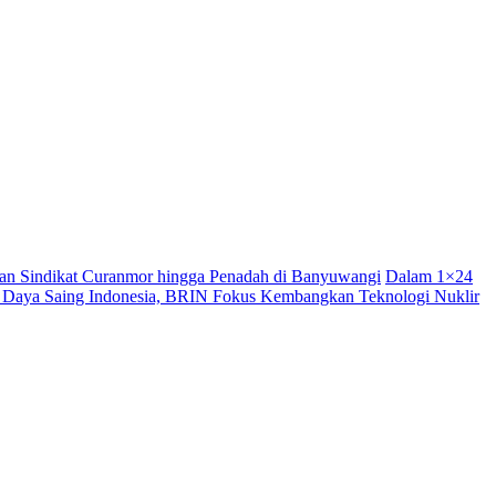
n Sindikat Curanmor hingga Penadah di Banyuwangi
Dalam 1×24
 Daya Saing Indonesia, BRIN Fokus Kembangkan Teknologi Nuklir