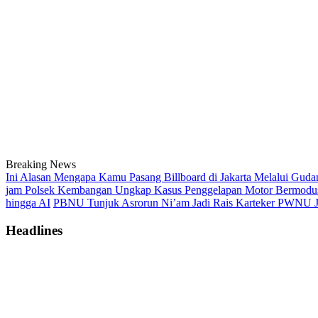
Breaking News
Ini Alasan Mengapa Kamu Pasang Billboard di Jakarta Melalui Guda
jam Polsek Kembangan Ungkap Kasus Penggelapan Motor Bermodus K
hingga AI
PBNU Tunjuk Asrorun Ni’am Jadi Rais Karteker PWNU Ja
Headlines