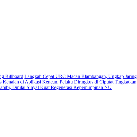
ng Billboard
Langkah Cepat URC Macan Blambangan, Ungkap Jaringa
enalan di Aplikasi Kencan, Pelaku Diringkus di Ciputat
Tingkatkan
mbi, Dinilai Sinyal Kuat Regenerasi Kepemimpinan NU