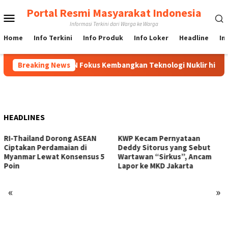
Loncat
Portal Resmi Masyarakat Indonesia
Menu
ke
Informasi Terkini dari Warga ke Warga
konten
Mobile
Home
Info Terkini
Info Produk
Info Loker
Headline
In
g Indonesia, BRIN Fokus Kembangkan Teknologi Nuklir hingga AI
Breaking News
HEADLINES
nd Dorong ASEAN
KWP Kecam Pernyataan
Stok Pang
Perdamaian di
Deddy Sitorus yang Sebut
Kokoh, Pe
Lewat Konsensus 5
Wartawan “Sirkus”, Ancam
El Nino T
Lapor ke MKD Jakarta
«
»