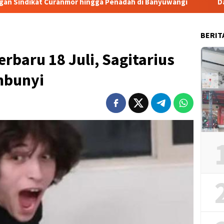
mor hingga Penadah di Banyuwangi
Dalam 1×24 jam Polse
BERIT
rbaru 18 Juli, Sagitarius
mbunyi