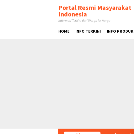
Loncat
tutup
Portal Resmi Masyarakat
ke
Indonesia
konten
Informasi Terkini dari Warga ke Warga
HOME
INFO TERKINI
INFO PRODUK