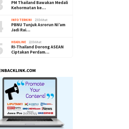
3
PM Thailand Bawakan Medali
Kehormatan ke…
4
INFO TERKINI
23 Dilihat
PBNU Tunjuk Asrorun Ni’am
Jadi Rai…
5
HEADLINE
22 Dilihat
RI-Thailand Dorong ASEAN
Ciptakan Perdam…
ENBACKLINK.COM