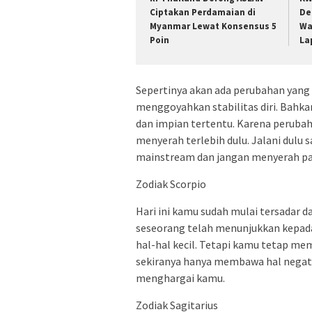
Ciptakan Perdamaian di
De
Myanmar Lewat Konsensus 5
Wa
Poin
La
Sepertinya akan ada perubahan yang 
menggoyahkan stabilitas diri. Bah
dan impian tertentu. Karena peruba
menyerah terlebih dulu. Jalani dulu 
mainstream dan jangan menyerah pa
Zodiak Scorpio
Hari ini kamu sudah mulai tersadar 
seseorang telah menunjukkan kepad
hal-hal kecil. Tetapi kamu tetap me
sekiranya hanya membawa hal negati
menghargai kamu.
Zodiak Sagitarius