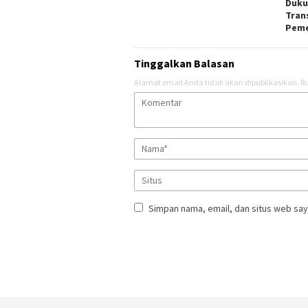
Duku
Tran
Peme
Tinggalkan Balasan
Alamat email Anda tidak akan dipublikasikan.
Ru
Simpan nama, email, dan situs web say