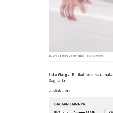
Ilustrasi Ekspresi Sagitarius (Foto Istimewa)
Info Warga-
Berikut prediksi ramala
Sagitarius.
Zodiak Libra
BACAAN LAINNYA
RI-Thailand Dorong ASEAN
KW