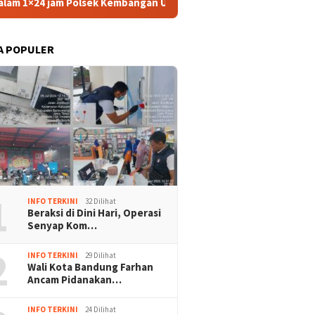
k Kembangan Ungkap Kasus Penggelapan Motor Bermodus Kenalan d
A POPULER
1
INFO TERKINI
32 Dilihat
Beraksi di Dini Hari, Operasi
Senyap Kom…
2
INFO TERKINI
29 Dilihat
Wali Kota Bandung Farhan
Ancam Pidanakan…
INFO TERKINI
24 Dilihat