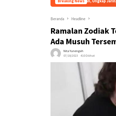
 Cepat URC Macan Blambangan, Ungkap Jaringan Sindikat Curan
Breaking News
Beranda
Headline
Ramalan Zodiak Te
Ada Musuh Terse
Nita Yunengsih
07/18/2023
410 Dilihat