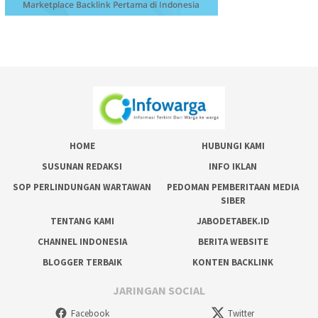
HOME
HUBUNGI KAMI
SUSUNAN REDAKSI
INFO IKLAN
SOP PERLINDUNGAN WARTAWAN
PEDOMAN PEMBERITAAN MEDIA
SIBER
TENTANG KAMI
JABODETABEK.ID
CHANNEL INDONESIA
BERITA WEBSITE
BLOGGER TERBAIK
KONTEN BACKLINK
JARINGAN SOCIAL
Facebook
Twitter