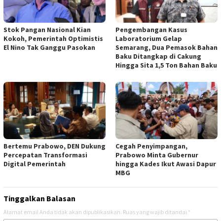
Stok Pangan Nasional Kian
Pengembangan Kasus
Kokoh, Pemerintah Optimistis
Laboratorium Gelap
El Nino Tak Ganggu Pasokan
Semarang, Dua Pemasok Bahan
Baku Ditangkap di Cakung
Hingga Sita 1,5 Ton Bahan Baku
Bertemu Prabowo, DEN Dukung
Cegah Penyimpangan,
Percepatan Transformasi
Prabowo Minta Gubernur
Digital Pemerintah
hingga Kades Ikut Awasi Dapur
MBG
Tinggalkan Balasan
Alamat email Anda tidak akan dipublikasikan.
Ruas yang wajib ditandai
*