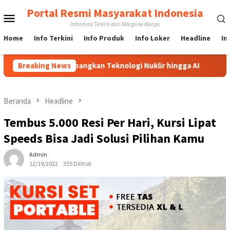
Loncat
Portal Resmi Masyarakat Indonesia
Menu
ke
Informasi Terkini dari Warga ke Warga
konten
Mobile
Home
Info Terkini
Info Produk
Info Loker
Headline
In
us Kembangkan Teknologi Nuklir hingga AI
Breaking News
PBNU Tunjuk A
Beranda
Headline
Tembus 5.000 Resi Per Hari, Kursi Lipat
Speeds Bisa Jadi Solusi Pilihan Kamu
Admin
12/19/2022
355 Dilihat