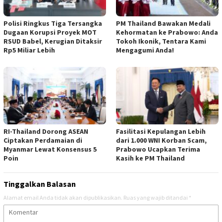
Polisi Ringkus Tiga Tersangka
PM Thailand Bawakan Medali
Dugaan Korupsi Proyek MOT
Kehormatan ke Prabowo: Anda
RSUD Babel, Kerugian Ditaksir
Tokoh Ikonik, Tentara Kami
Rp5 Miliar Lebih
Mengagumi Anda!
RI-Thailand Dorong ASEAN
Fasilitasi Kepulangan Lebih
Ciptakan Perdamaian di
dari 1.000 WNI Korban Scam,
Myanmar Lewat Konsensus 5
Prabowo Ucapkan Terima
Poin
Kasih ke PM Thailand
Tinggalkan Balasan
Alamat email Anda tidak akan dipublikasikan.
Ruas yang wajib ditandai
*