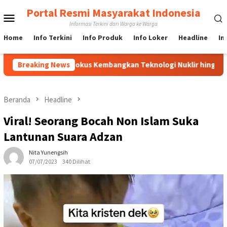
Loncat
Portal Resmi Masyarakat Indonesia
Menu
ke
Informasi Terkini dari Warga ke Warga
konten
Mobile
Home
Info Terkini
Info Produk
Info Loker
Headline
In
, BRIN Fokus Kembangkan Teknologi Nuklir hingga AI
Breaking News
PBN
Beranda
Headline
Viral! Seorang Bocah Non Islam Suka
Lantunan Suara Adzan
Nita Yunengsih
07/07/2023
340 Dilihat