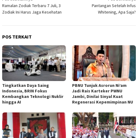
Navigasi
Ramalan Zodiak Terbaru 7 Juli, 3
Pantangan Setelah Infus
pos
Zodiak Ini Harus Jaga Kesehatan
Whitening, Apa Saja?
POS TERKAIT
Tingkatkan Daya Saing
PBNU Tunjuk Asrorun Ni’am
Indonesia, BRIN Fokus
Jadi Rais Karteker PWNU
Kembangkan Teknologi Nuklir
Jambi, Dinilai Sinyal Kuat
hingga AI
Regenerasi Kepemimpinan NU