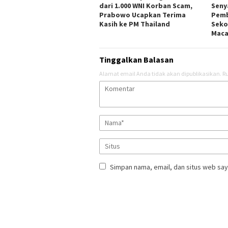
dari 1.000 WNI Korban Scam,
Seny
Prabowo Ucapkan Terima
Pemb
Kasih ke PM Thailand
Seko
Maca
Tinggalkan Balasan
Alamat email Anda tidak akan dipublikasikan.
Ru
Simpan nama, email, dan situs web say