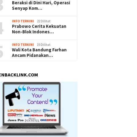
3
Beraksi di Dini Hari, Operasi
Senyap Kom…
4
INFO TERKINI
22 Dilihat
Prabowo Cerita Kekuatan
Non-Blok Indones…
5
INFO TERKINI
19 Dilihat
Wali Kota Bandung Farhan
Ancam Pidanakan…
ENBACKLINK.COM