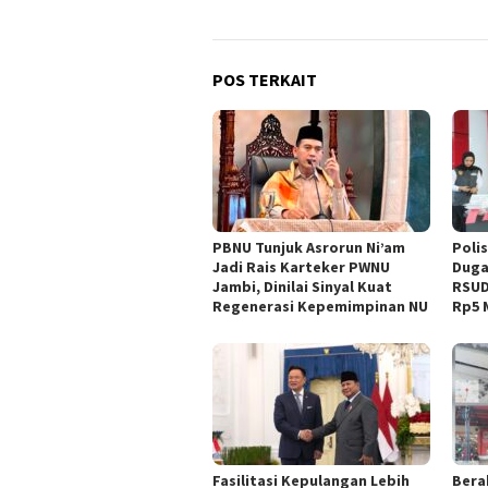
POS TERKAIT
PBNU Tunjuk Asrorun Ni’am
Poli
Jadi Rais Karteker PWNU
Duga
Jambi, Dinilai Sinyal Kuat
RSUD
Regenerasi Kepemimpinan NU
Rp5 M
Fasilitasi Kepulangan Lebih
Berak