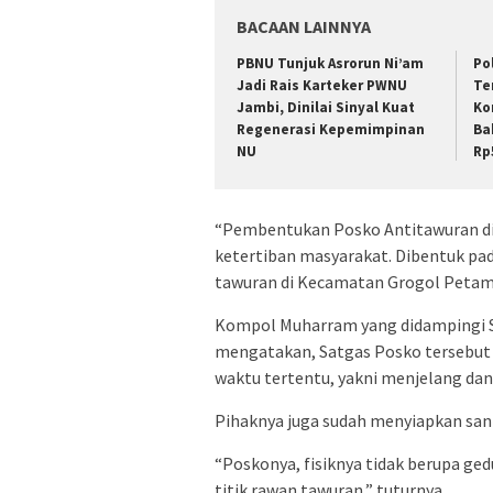
BACAAN LAINNYA
PBNU Tunjuk Asrorun Ni’am
Po
Jadi Rais Karteker PWNU
Te
Jambi, Dinilai Sinyal Kuat
Ko
Regenerasi Kepemimpinan
Ba
NU
Rp
“Pembentukan Posko Antitawuran d
ketertiban masyarakat. Dibentuk pa
tawuran di Kecamatan Grogol Petamb
Kompol Muharram yang didampingi 
mengatakan, Satgas Posko tersebut
waktu tertentu, yakni menjelang dan 
Pihaknya juga sudah menyiapkan san
“Poskonya, fisiknya tidak berupa gedun
titik rawan tawuran,” tuturnya.