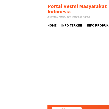
Loncat
tutup
Portal Resmi Masyarakat
ke
Indonesia
konten
Informasi Terkini dari Warga ke Warga
HOME
INFO TERKINI
INFO PRODUK