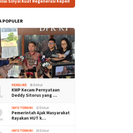
 Regenerasi Kepemimpinan NU
Polisi Ringkus Tiga Tersang
A POPULER
1
HEADLINE
36 Dilihat
KWP Kecam Pernyataan
Deddy Sitorus yang …
2
INFO TERKINI
32 Dilihat
Pemerintah Ajak Masyarakat
Rayakan HUT k…
INFO TERKINI
24 Dilihat