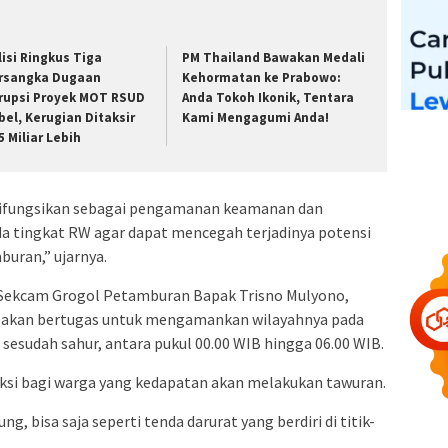
lisi Ringkus Tiga
PM Thailand Bawakan Medali
rsangka Dugaan
Kehormatan ke Prabowo:
rupsi Proyek MOT RSUD
Anda Tokoh Ikonik, Tentara
bel, Kerugian Ditaksir
Kami Mengagumi Anda!
5 Miliar Lebih
ifungsikan sebagai pengamanan keamanan dan
da tingkat RW agar dapat mencegah terjadinya potensi
uran,” ujarnya.
Sekcam Grogol Petamburan Bapak Trisno Mulyono,
 akan bertugas untuk mengamankan wilayahnya pada
sesudah sahur, antara pukul 00.00 WIB hingga 06.00 WIB.
ksi bagi warga yang kedapatan akan melakukan tawuran.
g, bisa saja seperti tenda darurat yang berdiri di titik-