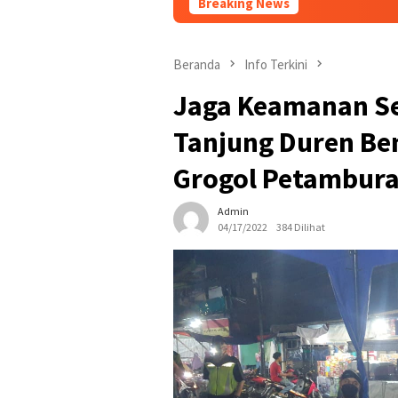
Breaking News
PBNU Tunjuk As
Beranda
Info Terkini
Jaga Keamanan S
Tanjung Duren Ben
Grogol Petambur
Admin
04/17/2022
384 Dilihat