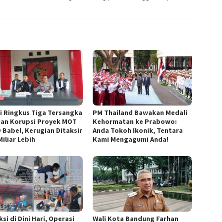
si Ringkus Tiga Tersangka
PM Thailand Bawakan Medali
an Korupsi Proyek MOT
Kehormatan ke Prabowo:
 Babel, Kerugian Ditaksir
Anda Tokoh Ikonik, Tentara
iliar Lebih
Kami Mengagumi Anda!
si di Dini Hari, Operasi
Wali Kota Bandung Farhan