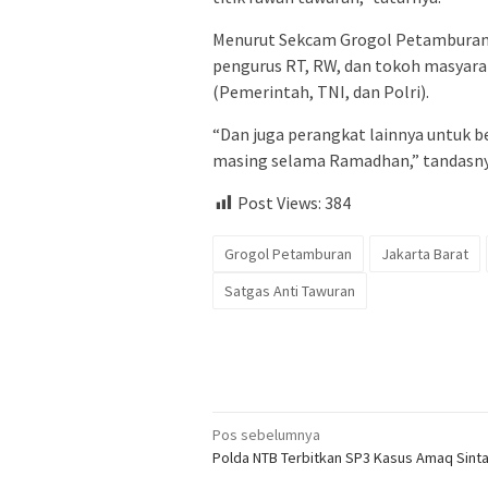
Menurut Sekcam Grogol Petamburan T
pengurus RT, RW, dan tokoh masyarak
(Pemerintah, TNI, dan Polri).
“Dan juga perangkat lainnya untuk
masing selama Ramadhan,” tandasny
Post Views:
384
Grogol Petamburan
Jakarta Barat
Satgas Anti Tawuran
Navigasi
Pos sebelumnya
Polda NTB Terbitkan SP3 Kasus Amaq Sint
pos