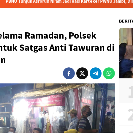
rorun Ni’am Jadi Rais Karteker PWNU Jambi, Dinilai Sinyal Kuat
BERIT
elama Ramadan, Polsek
tuk Satgas Anti Tawuran di
an