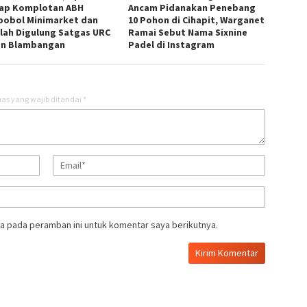
ap Komplotan ABH
Ancam Pidanakan Penebang
obol Minimarket dan
10 Pohon di Cihapit, Warganet
lah Digulung Satgas URC
Ramai Sebut Nama Sixnine
n Blambangan
Padel di Instagram
as yang wajib ditandai
*
a pada peramban ini untuk komentar saya berikutnya.