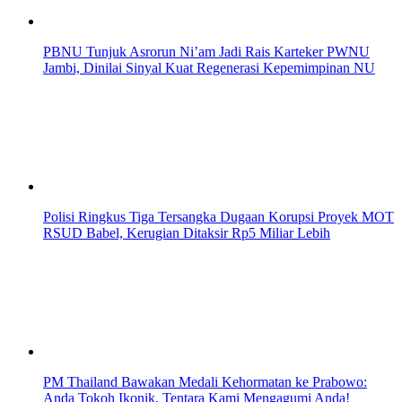
PBNU Tunjuk Asrorun Ni’am Jadi Rais Karteker PWNU
Jambi, Dinilai Sinyal Kuat Regenerasi Kepemimpinan NU
Polisi Ringkus Tiga Tersangka Dugaan Korupsi Proyek MOT
RSUD Babel, Kerugian Ditaksir Rp5 Miliar Lebih
PM Thailand Bawakan Medali Kehormatan ke Prabowo:
Anda Tokoh Ikonik, Tentara Kami Mengagumi Anda!