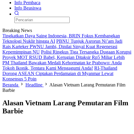
Info Pembaca
Info Beasiswa
Breaking News
Tingkatkan Daya Saing Indonesia, BRIN Fokus Kembangkan
Teknologi Nuklir hingga AI
PBNU Tunjuk Asrorun Ni’am Jadi
Rais Karteker PWNU Jambi, Dinilai Sinyal Kuat Regenerasi
Kepemimpinan NU
Polisi Ringkus Tiga Tersangka Dugaan Korupsi
Proyek MOT RSUD Babel, Kerugian Ditaksir Rp5 Miliar Lebih
PM Thailand Bawakan Medali Kehormatan ke Prabowo: Anda
Tokoh Ikonik, Tentara Kami Mengagumi Anda!
RI-Thailand
Dorong ASEAN Ciptakan Perdamaian di Myanmar Lewat
Konsensus 5 Poin
Beranda
Headline
Alasan Vietnam Larang Pemutaran Film
Barbie
Alasan Vietnam Larang Pemutaran Film
Barbie