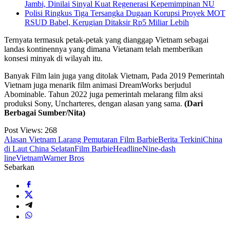
Jambi, Dinilai Sinyal Kuat Regenerasi Kepemimpinan NU
Polisi Ringkus Tiga Tersangka Dugaan Korupsi Proyek MOT
RSUD Babel, Kerugian Ditaksir Rp5 Miliar Lebih
Ternyata termasuk petak-petak yang dianggap Vietnam sebagai
landas kontinennya yang dimana Vietanam telah memberikan
konsesi minyak di wilayah itu.
Banyak Film lain juga yang ditolak Vietnam, Pada 2019 Pemerintah
Vietnam juga menarik film animasi DreamWorks berjudul
Abominable. Tahun 2022 juga pemerintah melarang film aksi
produksi Sony, Uncharteres, dengan alasan yang sama.
(Dari
Berbagai Sumber/Nita)
Post Views:
268
Alasan Vietnam Larang Pemutaran Film Barbie
Berita Terkini
China
di Laut China Selatan
Film Barbie
Headline
Nine-dash
line
Vietnam
Warner Bros
Sebarkan