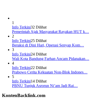
1
Info Terkini
32 Dilihat
Pemerintah Ajak Masyarakat Rayakan HUT k…
2
Info Terkini
25 Dilihat
Beraksi di Dini Hari, Operasi Senyap Kom…
3
Info Terkini
24 Dilihat
Wali Kota Bandung Farhan Ancam Pidanakan…
4
Info Terkini
22 Dilihat
Prabowo Cerita Kekuatan Non-Blok Indones…
5
Info Terkini
14 Dilihat
PBNU Tunjuk Asrorun Ni’am Jadi Rai…
KontenBacklink.com