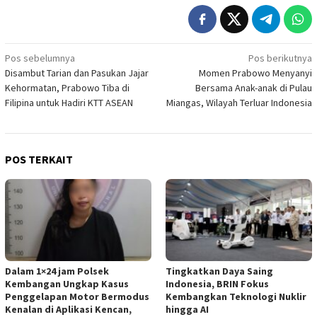
Navigasi
Pos sebelumnya
Pos berikutnya
Disambut Tarian dan Pasukan Jajar
Momen Prabowo Menyanyi
pos
Kehormatan, Prabowo Tiba di
Bersama Anak-anak di Pulau
Filipina untuk Hadiri KTT ASEAN
Miangas, Wilayah Terluar Indonesia
POS TERKAIT
Dalam 1×24 jam Polsek
Tingkatkan Daya Saing
Kembangan Ungkap Kasus
Indonesia, BRIN Fokus
Penggelapan Motor Bermodus
Kembangkan Teknologi Nuklir
Kenalan di Aplikasi Kencan,
hingga AI