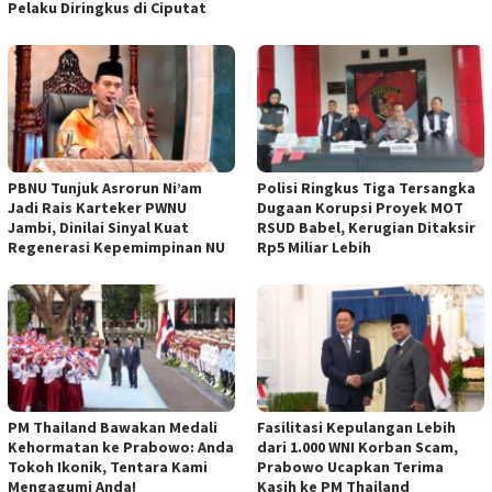
Pelaku Diringkus di Ciputat
PBNU Tunjuk Asrorun Ni’am
Polisi Ringkus Tiga Tersangka
Jadi Rais Karteker PWNU
Dugaan Korupsi Proyek MOT
Jambi, Dinilai Sinyal Kuat
RSUD Babel, Kerugian Ditaksir
Regenerasi Kepemimpinan NU
Rp5 Miliar Lebih
PM Thailand Bawakan Medali
Fasilitasi Kepulangan Lebih
Kehormatan ke Prabowo: Anda
dari 1.000 WNI Korban Scam,
Tokoh Ikonik, Tentara Kami
Prabowo Ucapkan Terima
Mengagumi Anda!
Kasih ke PM Thailand