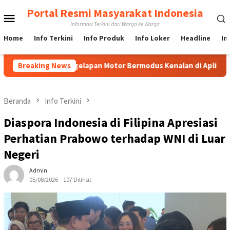
Loncat
Portal Resmi Masyarakat Indonesia
Menu
ke
Informasi Terkini dari Warga ke Warga
konten
Mobile
Home
Info Terkini
Info Produk
Info Loker
Headline
In
 Penggelapan Motor Bermodus Kenalan di Aplikasi Kencan, Pelaku
Breaking News
Beranda
Info Terkini
Diaspora Indonesia di Filipina Apresiasi
Perhatian Prabowo terhadap WNI di Luar
Negeri
Admin
05/08/2026
107 Dilihat