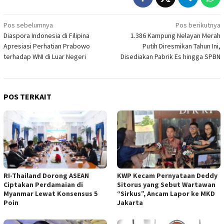
Navigasi
Pos sebelumnya
Pos berikutnya
Diaspora Indonesia di Filipina
1.386 Kampung Nelayan Merah
pos
Apresiasi Perhatian Prabowo
Putih Diresmikan Tahun Ini,
terhadap WNI di Luar Negeri
Disediakan Pabrik Es hingga SPBN
POS TERKAIT
RI-Thailand Dorong ASEAN
KWP Kecam Pernyataan Deddy
Ciptakan Perdamaian di
Sitorus yang Sebut Wartawan
Myanmar Lewat Konsensus 5
“Sirkus”, Ancam Lapor ke MKD
Poin
Jakarta