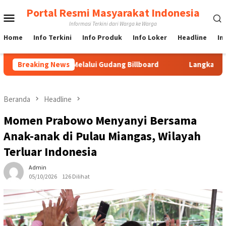
Loncat
Portal Resmi Masyarakat Indonesia
Menu
ke
Informasi Terkini dari Warga ke Warga
konten
Mobile
Home
Info Terkini
Info Produk
Info Loker
Headline
In
Jakarta Melalui Gudang Billboard
Breaking News
Langkah Cepat URC Mac
Beranda
Headline
Momen Prabowo Menyanyi Bersama
Anak-anak di Pulau Miangas, Wilayah
Terluar Indonesia
Admin
05/10/2026
126 Dilihat