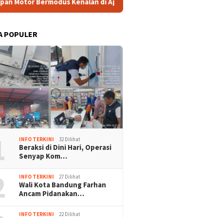
enalan di Aplikasi Kencan, Pelaku Diringkus di Ciputat
A POPULER
1
INFO TERKINI
32 Dilihat
Beraksi di Dini Hari, Operasi
Senyap Kom…
2
INFO TERKINI
27 Dilihat
Wali Kota Bandung Farhan
Ancam Pidanakan…
INFO TERKINI
22 Dilihat