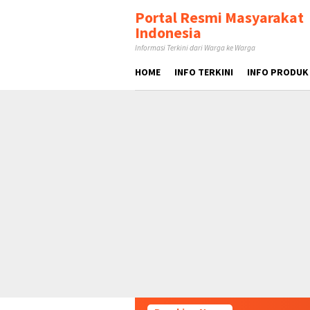
Loncat
tutup
Portal Resmi Masyarakat
ke
Indonesia
konten
Informasi Terkini dari Warga ke Warga
HOME
INFO TERKINI
INFO PRODUK