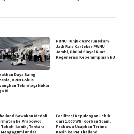
PBNU Tunjuk Asrorun Ni’am
Jadi Rais Karteker PWNU
Jambi, Dinilai Sinyal Kuat
Regenerasi Kepemimpinan NU
katkan Daya Saing
nesia, BRIN Fokus
angkan Teknologi Nuklir
ga AI
hailand Bawakan Medali
Fasilitasi Kepulangan Lebih
rmatan ke Prabowo:
dari 1.000 WNI Korban Scam,
 Tokoh Ikonik, Tentara
Prabowo Ucapkan Terima
 Mengagumi Anda!
Kasih ke PM Thailand