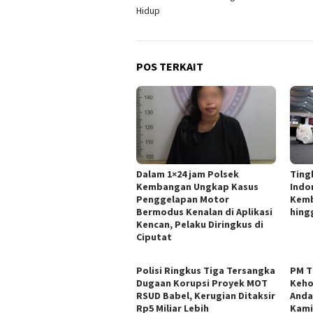
pos
Hidup
POS TERKAIT
Dalam 1×24 jam Polsek
Ting
Kembangan Ungkap Kasus
Indo
Penggelapan Motor
Kemb
Bermodus Kenalan di Aplikasi
hing
Kencan, Pelaku Diringkus di
Ciputat
Polisi Ringkus Tiga Tersangka
PM T
Dugaan Korupsi Proyek MOT
Keho
RSUD Babel, Kerugian Ditaksir
Anda
Rp5 Miliar Lebih
Kami