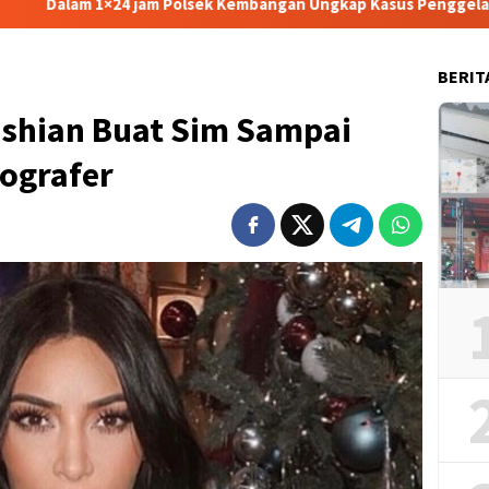
am Polsek Kembangan Ungkap Kasus Penggelapan Motor Bermodus K
BERIT
shian Buat Sim Sampai
ografer