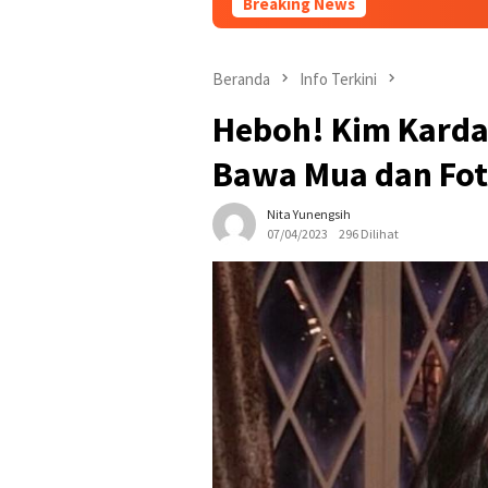
Breaking News
Dalam 1×24 j
Beranda
Info Terkini
Heboh! Kim Karda
Bawa Mua dan Fot
Nita Yunengsih
07/04/2023
296 Dilihat