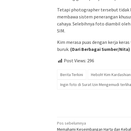
Tetapi photographer tersebut tidak
membawa sistem penerangan khusus s
cahaya. Selebihnya foto diambil ole
SIM.
Kim merasa puas dengan kerja keras t
buruk.
(Dari Berbagai Sumber/Nita)
Post Views:
296
Berita Terkini
Heboh! Kim Kardashia
Ingin foto di Surat Izin Mengemudi terliha
Navigasi
Pos sebelumnya
Memahami Keseimbangan Harta dan Keba