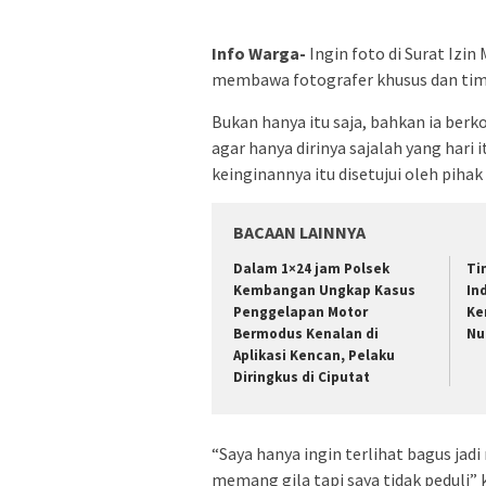
Info Warga-
Ingin foto di Surat Izi
membawa fotografer khusus dan tim m
Bukan hanya itu saja, bahkan ia berk
agar hanya dirinya sajalah yang har
keinginannya itu disetujui oleh piha
BACAAN LAINNYA
Dalam 1×24 jam Polsek
Ti
Kembangan Ungkap Kasus
In
Penggelapan Motor
Ke
Bermodus Kenalan di
Nu
Aplikasi Kencan, Pelaku
Diringkus di Ciputat
“Saya hanya ingin terlihat bagus ja
memang gila tapi saya tidak peduli”