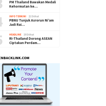
3
PM Thailand Bawakan Medali
Kehormatan ke…
4
INFO TERKINI
21 Dilihat
PBNU Tunjuk Asrorun Ni’am
Jadi Rai…
5
HEADLINE
19 Dilihat
RI-Thailand Dorong ASEAN
Ciptakan Perdam…
ENBACKLINK.COM