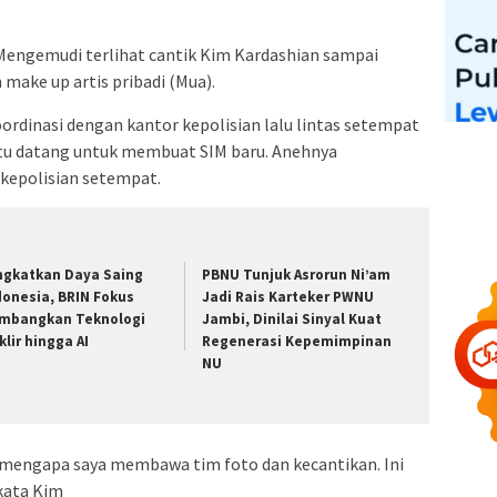
n Mengemudi terlihat cantik Kim Kardashian sampai
ake up artis pribadi (Mua).
oordinasi dengan kantor kepolisian lalu lintas setempat
i itu datang untuk membuat SIM baru. Anehnya
k kepolisian setempat.
ngkatkan Daya Saing
PBNU Tunjuk Asrorun Ni’am
donesia, BRIN Fokus
Jadi Rais Karteker PWNU
mbangkan Teknologi
Jambi, Dinilai Sinyal Kuat
klir hingga AI
Regenerasi Kepemimpinan
NU
di mengapa saya membawa tim foto dan kecantikan. Ini
 kata Kim