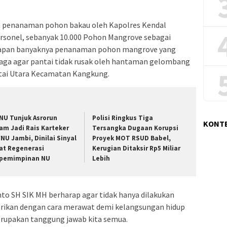
.
an penanaman pohon bakau oleh Kapolres Kendal
rsonel, sebanyak 10.000 Pohon Mangrove sebagai
arapan banyaknya penanaman pohon mangrove yang
aga agar pantai tidak rusak oleh hantaman gelombang
pantai Utara Kecamatan Kangkung.
NU Tunjuk Asrorun
Polisi Ringkus Tiga
KONT
’am Jadi Rais Karteker
Tersangka Dugaan Korupsi
NU Jambi, Dinilai Sinyal
Proyek MOT RSUD Babel,
at Regenerasi
Kerugian Ditaksir Rp5 Miliar
pemimpinan NU
Lebih
nto SH SIK MH berharap agar tidak hanya dilakukan
arikan dengan cara merawat demi kelangsungan hidup
erupakan tanggung jawab kita semua.