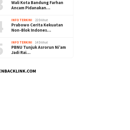
3
Wali Kota Bandung Farhan
Ancam Pidanakan…
4
INFO TERKINI
22 Dilihat
Prabowo Cerita Kekuatan
Non-Blok Indones…
5
INFO TERKINI
14 Dilihat
PBNU Tunjuk Asrorun Ni’am
Jadi Rai…
ENBACKLINK.COM