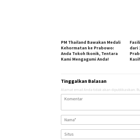
PM Thailand Bawakan Medali
Fasi
Kehormatan ke Prabowo:
dari
Anda Tokoh Ikonik, Tentara
Prab
Kami Mengagumi Anda!
Kasi
Tinggalkan Balasan
Alamat email Anda tidak akan dipublikasikan.
Ru