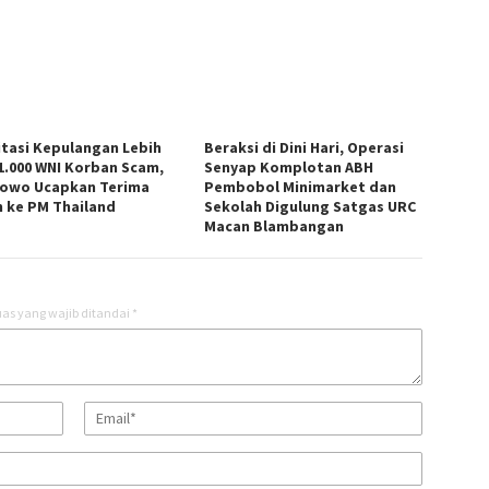
litasi Kepulangan Lebih
Beraksi di Dini Hari, Operasi
 1.000 WNI Korban Scam,
Senyap Komplotan ABH
owo Ucapkan Terima
Pembobol Minimarket dan
h ke PM Thailand
Sekolah Digulung Satgas URC
Macan Blambangan
as yang wajib ditandai
*