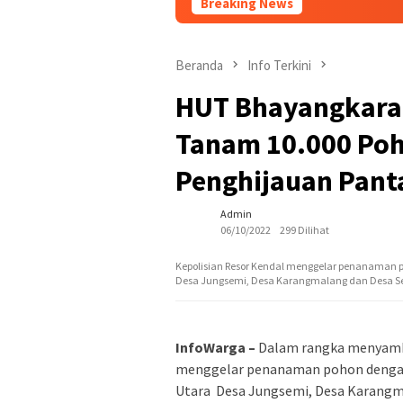
Breaking News
Beranda
Info Terkini
HUT Bhayangkara 
Tanam 10.000 Poh
Penghijauan Pant
Admin
06/10/2022
299 Dilihat
Kepolisian Resor Kendal menggelar penanaman po
Desa Jungsemi, Desa Karangmalang dan Desa 
InfoWarga –
Dalam rangka menyambu
menggelar penanaman pohon dengan j
Utara Desa Jungsemi, Desa Karang