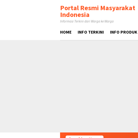
Loncat
tutup
Portal Resmi Masyarakat
ke
Indonesia
konten
Informasi Terkini dari Warga ke Warga
HOME
INFO TERKINI
INFO PRODUK