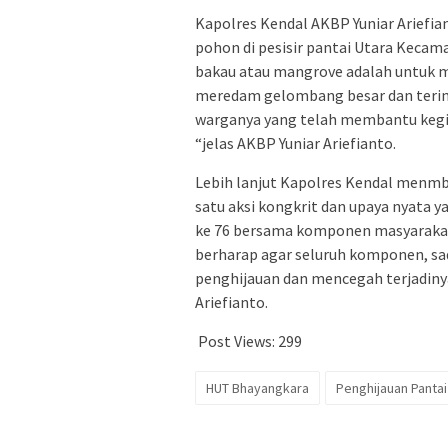
Kapolres Kendal AKBP Yuniar Ariefi
pohon di pesisir pantai Utara Keca
bakau atau mangrove adalah untuk mel
meredam gelombang besar dan terim
warganya yang telah membantu kegi
“jelas AKBP Yuniar Ariefianto.
Lebih lanjut Kapolres Kendal men
satu aksi kongkrit dan upaya nyata 
ke 76 bersama komponen masyarakat
berharap agar seluruh komponen, s
penghijauan dan mencegah terjadinya 
Ariefianto.
Post Views:
299
HUT Bhayangkara
Penghijauan Pantai