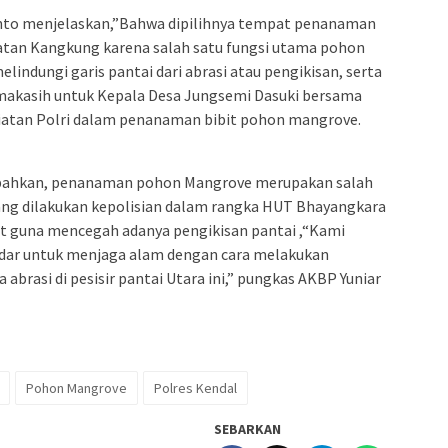
anto menjelaskan,”Bahwa dipilihnya tempat penanaman
matan Kangkung karena salah satu fungsi utama pohon
indungi garis pantai dari abrasi atau pengikisan, serta
akasih untuk Kepala Desa Jungsemi Dasuki bersama
atan Polri dalam penanaman bibit pohon mangrove.
mbahkan, penanaman pohon Mangrove merupakan salah
yang dilakukan kepolisian dalam rangka HUT Bhayangkara
 guna mencegah adanya pengikisan pantai ,“Kami
adar untuk menjaga alam dengan cara melakukan
abrasi di pesisir pantai Utara ini,” pungkas AKBP Yuniar
Pohon Mangrove
Polres Kendal
SEBARKAN