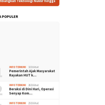
knologi Nuklir hingga AI
PBNU Tunjuk Asrorun Ni’am Jad
A POPULER
1
INFO TERKINI
32 Dilihat
Pemerintah Ajak Masyarakat
Rayakan HUT k…
2
INFO TERKINI
26 Dilihat
Beraksi di Dini Hari, Operasi
Senyap Kom…
INFO TERKINI
25 Dilihat