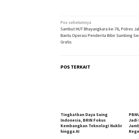
Navigasi
Pos sebelumnya
Sambut HUT Bhayangkara ke-76, Polres Ja
pos
Bantu Operasi Penderita Bibir Sumbing Se
Gratis
POS TERKAIT
Tingkatkan Daya Saing
PBNU
Indonesia, BRIN Fokus
Jadi
Kembangkan Teknologi Nuklir
Jambi
hingga AI
Rege