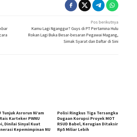
Pos berikutnya
kbar
Kamu Lagi Nganggur? Guys di PT Pertamina Hulu
cara
Rokan Lagi Buka Besar-besaran Pegawai Magang,
Simak Syarat dan Daftar di Sini
 Tunjuk Asrorun Ni’am
Polisi Ringkus Tiga Tersangka
 Rais Karteker PWNU
Dugaan Korupsi Proyek MOT
, Dinilai Sinyal Kuat
RSUD Babel, Kerugian Ditaksir
nerasi Kepemimpinan NU
Rp5 Miliar Lebih