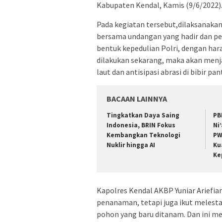
Kabupaten Kendal, Kamis (9/6/2022)
Pada kegiatan tersebut,dilaksanak
bersama undangan yang hadir dan pe
bentuk kepedulian Polri, dengan h
dilakukan sekarang, maka akan menj
laut dan antisipasi abrasi di bibir 
BACAAN LAINNYA
Tingkatkan Daya Saing
PB
Indonesia, BRIN Fokus
Ni
Kembangkan Teknologi
PW
Nuklir hingga AI
Ku
Ke
Kapolres Kendal AKBP Yuniar Ariefia
penanaman, tetapi juga ikut melest
pohon yang baru ditanam. Dan ini m