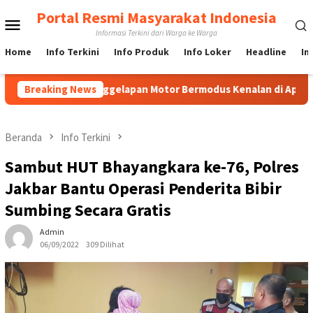
Loncat
Portal Resmi Masyarakat Indonesia
Menu
ke
Informasi Terkini dari Warga ke Warga
konten
Mobile
Home
Info Terkini
Info Produk
Info Loker
Headline
In
sus Penggelapan Motor Bermodus Kenalan di Aplikasi Kencan, Pe
Breaking News
Beranda
Info Terkini
Sambut HUT Bhayangkara ke-76, Polres
Jakbar Bantu Operasi Penderita Bibir
Sumbing Secara Gratis
Admin
06/09/2022
309 Dilihat