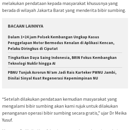
melakukan pendataan kepada masyarakat khususnya yang
berada di wilayah Jakarta Barat yang menderita bibir sumbing.
BACAAN LAINNYA
Dalam 1×24 jam Polsek Kembangan Ungkap Kasus
Penggelapan Motor Bermodus Kenalan di Aplikasi Kencan,
Pelaku Diringkus di Ciputat
Tingkatkan Daya Saing Indonesia, BRIN Fokus Kembangkan
Teknologi Nuklir hingga AI
PBNU Tunjuk Asrorun Ni’am Jadi Rais Karteker PWNU Jambi,
Dinilai Sinyal Kuat Regenerasi Kepemimpinan NU
“Setelah dilakukan pendataan kemudian masyarakat yang
mengalami bibir sumbing akan kami rujuk untuk dilakukan
penanganan operasi bibir sumbing secara gratis,” ujar Dr Meika
Yusuf.