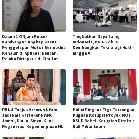
Dalam 1×24 jam Polsek
Tingkatkan Daya Saing
Kembangan Ungkap Kasus
Indonesia, BRIN Fokus
Penggelapan Motor Bermodus
Kembangkan Teknologi Nuklir
Kenalan di Aplikasi Kencan,
hingga AI
Pelaku Diringkus di Ciputat
PBNU Tunjuk Asrorun Ni’am
Polisi Ringkus Tiga Tersangka
Jadi Rais Karteker PWNU
Dugaan Korupsi Proyek MOT
Jambi, Dinilai Sinyal Kuat
RSUD Babel, Kerugian Ditaksir
Regenerasi Kepemimpinan NU
Rp5 Miliar Lebih