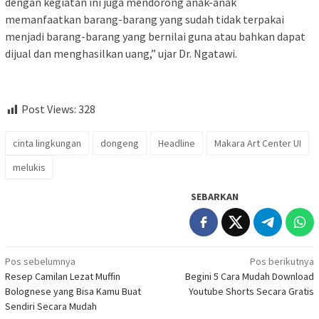
dengan kegiatan ini juga mendorong anak-anak
memanfaatkan barang-barang yang sudah tidak terpakai
menjadi barang-barang yang bernilai guna atau bahkan dapat
dijual dan menghasilkan uang,” ujar Dr. Ngatawi.
Post Views:
328
cinta lingkungan
dongeng
Headline
Makara Art Center UI
melukis
SEBARKAN
Navigasi
Pos sebelumnya
Pos berikutnya
Resep Camilan Lezat Muffin
Begini 5 Cara Mudah Download
pos
Bolognese yang Bisa Kamu Buat
Youtube Shorts Secara Gratis
Sendiri Secara Mudah