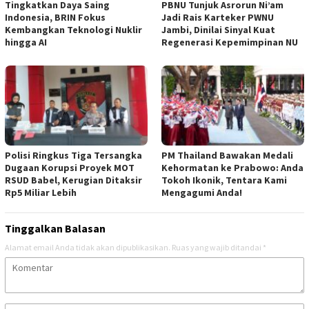
Tingkatkan Daya Saing
PBNU Tunjuk Asrorun Ni’am
Indonesia, BRIN Fokus
Jadi Rais Karteker PWNU
Kembangkan Teknologi Nuklir
Jambi, Dinilai Sinyal Kuat
hingga AI
Regenerasi Kepemimpinan NU
Polisi Ringkus Tiga Tersangka
PM Thailand Bawakan Medali
Dugaan Korupsi Proyek MOT
Kehormatan ke Prabowo: Anda
RSUD Babel, Kerugian Ditaksir
Tokoh Ikonik, Tentara Kami
Rp5 Miliar Lebih
Mengagumi Anda!
Tinggalkan Balasan
Alamat email Anda tidak akan dipublikasikan.
Ruas yang wajib ditandai
*