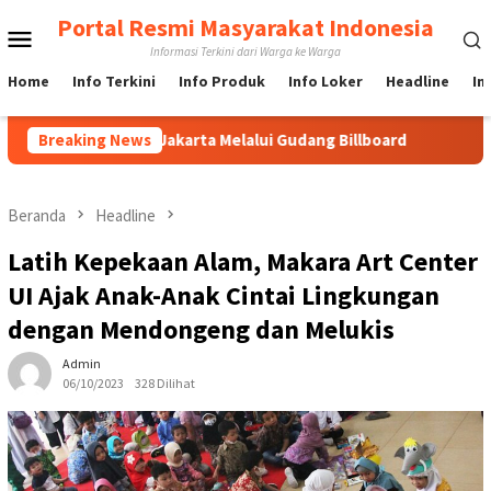
Loncat
Portal Resmi Masyarakat Indonesia
Menu
ke
Informasi Terkini dari Warga ke Warga
konten
Mobile
Home
Info Terkini
Info Produk
Info Loker
Headline
In
board di Jakarta Melalui Gudang Billboard
Breaking News
Langkah Cepat
Beranda
Headline
Latih Kepekaan Alam, Makara Art Center
UI Ajak Anak-Anak Cintai Lingkungan
dengan Mendongeng dan Melukis
Admin
06/10/2023
328 Dilihat