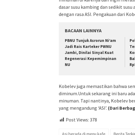
dasar susu kambing dan sedikit susu 
dengan rasa ASI. Pengakuan dari Kobe
BACAAN LAINNYA
PBNU Tunjuk Asrorun Ni’am
Po
Jadi Rais Karteker PWNU
Te
Jambi, Dinilai Sinyal Kuat
Ko
Regenerasi Kepemimpinan
Ba
NU
Rp
Kobelev juga memastikan bahwa semu
diminum.Untuk sekarang ini baru ada
minuman. Tapi nantinya, Kobelev be
yang mengandung ‘ASI’.
(Dari Berba
Post Views:
378
Asi berada di menu kafe
Berita Terki