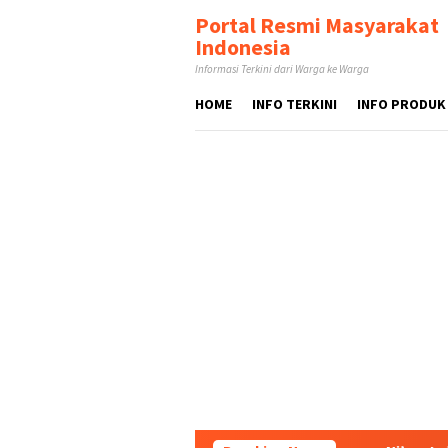
Loncat
tutup
Portal Resmi Masyarakat
ke
Indonesia
konten
Informasi Terkini dari Warga ke Warga
HOME
INFO TERKINI
INFO PRODUK