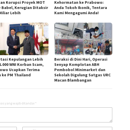
an Korupsi Proyek MOT
Kehormatan ke Prabowo:
 Babel, Kerugian Ditaksir
Anda Tokoh Ikonik, Tentara
iliar Lebih
Kami Mengagumi Anda!
litasi Kepulangan Lebih
Beraksi di Dini Hari, Operasi
 1.000 WNI Korban Scam,
Senyap Komplotan ABH
owo Ucapkan Terima
Pembobol Minimarket dan
h ke PM Thailand
Sekolah Digulung Satgas URC
Macan Blambangan
as yang wajib ditandai
*