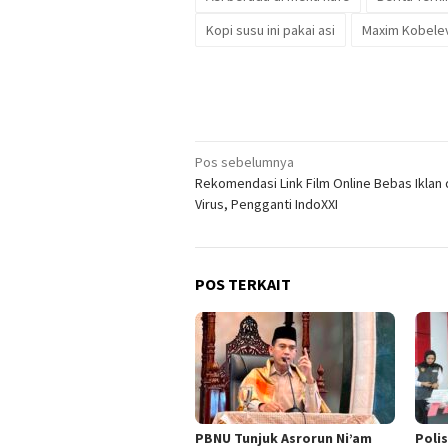
Kopi susu ini pakai asi
Maxim Kobele
Navigasi
Pos sebelumnya
Rekomendasi Link Film Online Bebas Iklan
pos
Virus, Pengganti IndoXXI
POS TERKAIT
PBNU Tunjuk Asrorun Ni’am
Poli