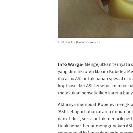
Ilustrasi ASI (Foto Istimewa)
Info Warga-
Mengejutkan ternyata s
yang dimiliki oleh Maxim Kobelev.
ibu atau ASI untuk bahan spesial di
kopi susu dari ASI tersebut menuai
melakukan penyelidikan karena banya
Akhirnya membuat Kobelev mengklari
‘ASI’ sebagai bahan utama minumann
dan efektif, serta untuk menarik p
tidak benar-benar menggunakan AS
minuman di kafenya dan ingin meras