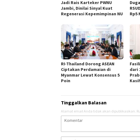
Jadi Rais Karteker PWNU
Duga
Jambi, Dinilai Sinyal Kuat
RSUD
Regenerasi Kepemimpinan NU
Rp5 M
RI-Thailand Dorong ASEAN
Fasi
Ciptakan Perdamaian di
dari
Myanmar Lewat Konsensus 5
Prab
Poin
Kasi
Tinggalkan Balasan
Alamat email Anda tidak akan dipublikasikan.
Ru