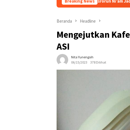
PBNU Tunjuk Asrorun Ni’am Jadi Rais Karteker PWN
Breaking News
Beranda
Headline
Mengejutkan Kafe 
ASI
Nita Yunengsih
06/15/2023
378 Dilihat