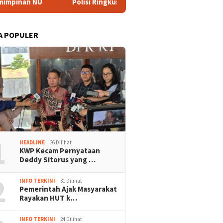
Polisi Ringkus Tiga Tersangka Dugaan Korupsi Proyek MOT RSUD B
A POPULER
1
HEADLINE
36 Dilihat
KWP Kecam Pernyataan
Deddy Sitorus yang …
2
INFO TERKINI
31 Dilihat
Pemerintah Ajak Masyarakat
Rayakan HUT k…
INFO TERKINI
24 Dilihat