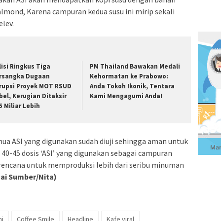
almond, Karena campuran kedua susu ini mirip sekali
lev.
lisi Ringkus Tiga
PM Thailand Bawakan Medali
rsangka Dugaan
Kehormatan ke Prabowo:
rupsi Proyek MOT RSUD
Anda Tokoh Ikonik, Tentara
bel, Kerugian Ditaksir
Kami Mengagumi Anda!
5 Miliar Lebih
a ASI yang digunakan sudah diuji sehingga aman untuk
 40-45 dosis ‘ASI’ yang digunakan sebagai campuran
rencana untuk memproduksi lebih dari seribu minuman
gai Sumber/Nita)
ni
Coffee Smile
Headline
Kafe viral