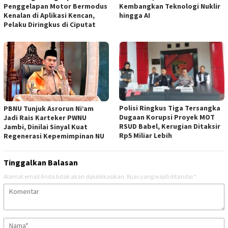
Penggelapan Motor Bermodus
Kembangkan Teknologi Nuklir
Kenalan di Aplikasi Kencan,
hingga AI
Pelaku Diringkus di Ciputat
Polisi Ringkus Tiga Tersangka
PBNU Tunjuk Asrorun Ni’am
Dugaan Korupsi Proyek MOT
Jadi Rais Karteker PWNU
RSUD Babel, Kerugian Ditaksir
Jambi, Dinilai Sinyal Kuat
Rp5 Miliar Lebih
Regenerasi Kepemimpinan NU
Tinggalkan Balasan
Alamat email Anda tidak akan dipublikasikan.
Ruas yang wajib ditandai
*