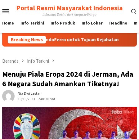
Loncat
Portal Resmi Masyarakat Indonesia
Menu
ke
Informasi Terkini dari Warga ke Warga
konten
Mobile
Home
Info Terkini
Info Produk
Info Loker
Headline
In
a Media IndoFerro untuk Tujuan Kejahatan
Breaking News
Yuk Lebih M
Beranda
Info Terkini
Menuju Piala Eropa 2024 di Jerman, Ada
6 Negara Sudah Amankan Tiketnya!
Nia Dwi Lestari
10/16/2023
248 Dilihat