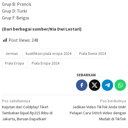
Grup B: Prancis
Grup D: Turki
Grup F: Belgia
(Dari berbagai sumber/Nia Dwi Lestari)
Post Views:
248
Jerman
kualifikasi piala eropa 2024
Piala Dunia 2024
Piala Eropa
Piala Eropa 2024
SEBARKAN
Navigasi
Pos sebelumnya
Pos berikutnya
Kejutan dari Coldplay! Tiket
Jadikan Video TikTok Anda Unik!
pos
Tambahan Dijual Rp315 Ribu di
Pelajari Cara Stitch Video dengan
Jakarta, Buruan Dapatkan!
Mudah di TikTok