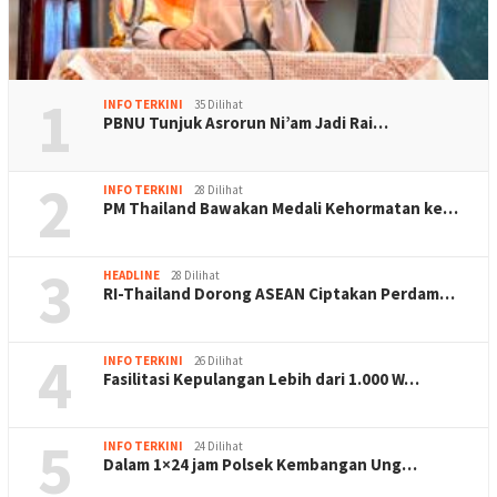
1
INFO TERKINI
35 Dilihat
PBNU Tunjuk Asrorun Ni’am Jadi Rai…
2
INFO TERKINI
28 Dilihat
PM Thailand Bawakan Medali Kehormatan ke…
3
HEADLINE
28 Dilihat
RI-Thailand Dorong ASEAN Ciptakan Perdam…
4
INFO TERKINI
26 Dilihat
Fasilitasi Kepulangan Lebih dari 1.000 W…
5
INFO TERKINI
24 Dilihat
Dalam 1×24 jam Polsek Kembangan Ung…