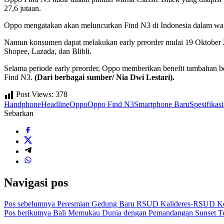
27,6 jutaan.
Oppo mengatakan akan meluncurkan Find N3 di Indonesia dalam waktu
Namun konsumen dapat melakukan early preorder mulai 19 Oktober 2
Shopee, Lazada, dan Blibli.
Selama periode early preorder, Oppo memberikan benefit tambahan
Find N3.
(Dari berbagai sumber/ Nia Dwi Lestari).
Post Views:
378
Handphone
Headline
Oppo
Oppo Find N3
Smartphone Baru
Spesifikas
Sebarkan
Navigasi pos
Pos sebelumnya
Peresmian Gedung Baru RSUD Kalideres-RSUD Kem
Pos berikutnya
Bali Memukau Dunia dengan Pemandangan Sunset Te