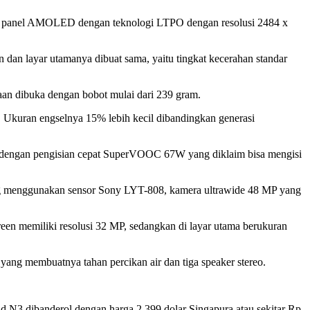
an panel AMOLED dengan teknologi LTPO dengan resolusi 2484 x
n layar utamanya dibuat sama, yaitu tingkat kecerahan standar
an dibuka dengan bobot mulai dari 239 gram.
a. Ukuran engselnya 15% lebih kecil dibandingkan generasi
 dengan pengisian cepat SuperVOOC 67W yang diklaim bisa mengisi
yang menggunakan sensor Sony LYT-808, kamera ultrawide 48 MP yang
reen memiliki resolusi 32 MP, sedangkan di layar utama berukuran
4 yang membuatnya tahan percikan air dan tiga speaker stereo.
 N3 dibanderol dengan harga 2.399 dolar Singapura atau sekitar Rp