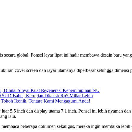
s secara global. Ponsel layar lipat ini hadir membawa desain baru yan
ukuran cover screen dan layar utamanya diperbesar sehingga dimensi po
, Dinilai Sinyal Kuat Regenerasi Kepemimpinan NU
SUD Babel, Kerugian Ditaksir Rp5 Miliar Lebih
 Tokoh Ikonik, Tentara Kami Mengagumi Anda!
luar 5,5 inch dan display utama 7,1 inch. Ponsel ini lebih nyaman da
ang lalu.
 membaca beberapa dokumen sekaligus, mereka ingin membuka lebih dari