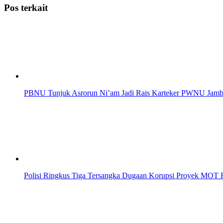
Pos terkait
PBNU Tunjuk Asrorun Ni’am Jadi Rais Karteker PWNU Jambi
Polisi Ringkus Tiga Tersangka Dugaan Korupsi Proyek MOT R