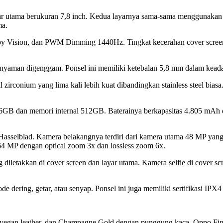
ayar utama berukuran 7,8 inch. Kedua layarnya sama-sama menggunak
ma.
Vision, dan PWM Dimming 1440Hz. Tingkat kecerahan cover screen da
nyaman digenggam. Ponsel ini memiliki ketebalan 5,8 mm dalam keada
zirconium yang lima kali lebih kuat dibandingkan stainless steel bias
6GB dan memori internal 512GB. Baterainya berkapasitas 4.805 mAh
ma Hasselblad. Kamera belakangnya terdiri dari kamera utama 48 MP 
4 MP dengan optical zoom 3x dan lossless zoom 6x.
iletakkan di cover screen dan layar utama. Kamera selfie di cover sc
e dering, getar, atau senyap. Ponsel ini juga memiliki sertifikasi IPX
i vegan leather, dan Champagne Gold dengan punggung kaca. Oppo Find