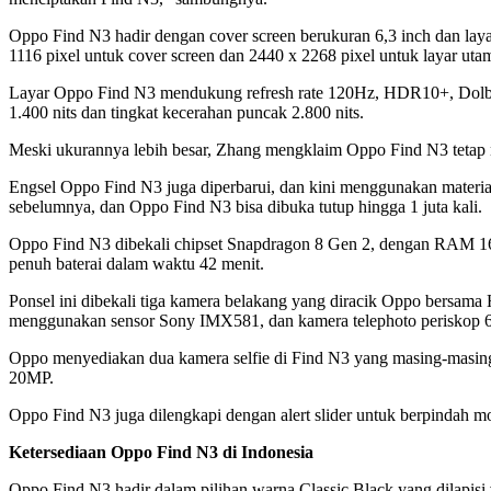
Oppo Find N3 hadir dengan cover screen berukuran 6,3 inch dan l
1116 pixel untuk cover screen dan 2440 x 2268 pixel untuk layar uta
Layar Oppo Find N3 mendukung refresh rate 120Hz, HDR10+, Dolby 
1.400 nits dan tingkat kecerahan puncak 2.800 nits.
Meski ukurannya lebih besar, Zhang mengklaim Oppo Find N3 tetap 
Engsel Oppo Find N3 juga diperbarui, dan kini menggunakan material 
sebelumnya, dan Oppo Find N3 bisa dibuka tutup hingga 1 juta kali.
Oppo Find N3 dibekali chipset Snapdragon 8 Gen 2, dengan RAM 1
penuh baterai dalam waktu 42 menit.
Ponsel ini dibekali tiga kamera belakang yang diracik Oppo bersa
menggunakan sensor Sony IMX581, dan kamera telephoto periskop 6
Oppo menyediakan dua kamera selfie di Find N3 yang masing-masing d
20MP.
Oppo Find N3 juga dilengkapi dengan alert slider untuk berpindah mod
Ketersediaan Oppo Find N3 di Indonesia
Oppo Find N3 hadir dalam pilihan warna Classic Black yang dilapis