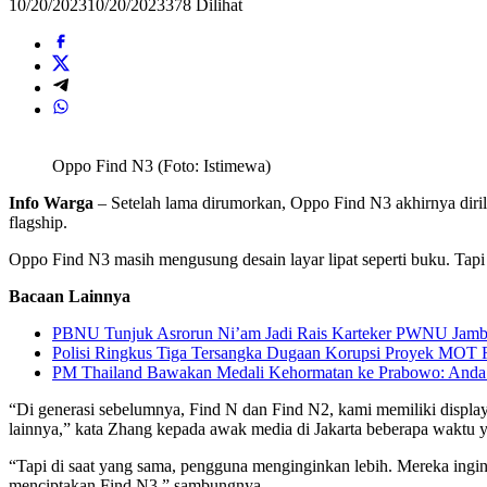
10/20/2023
10/20/2023
378 Dilihat
Oppo Find N3 (Foto: Istimewa)
Info Warga
– Setelah lama dirumorkan, Oppo Find N3 akhirnya dirili
flagship.
Oppo Find N3 masih mengusung desain layar lipat seperti buku. Tapi 
Bacaan Lainnya
PBNU Tunjuk Asrorun Ni’am Jadi Rais Karteker PWNU Jambi
Polisi Ringkus Tiga Tersangka Dugaan Korupsi Proyek MOT R
PM Thailand Bawakan Medali Kehormatan ke Prabowo: Anda
“Di generasi sebelumnya, Find N dan Find N2, kami memiliki display 
lainnya,” kata Zhang kepada awak media di Jakarta beberapa waktu y
“Tapi di saat yang sama, pengguna menginginkan lebih. Mereka ingin
menciptakan Find N3,” sambungnya.