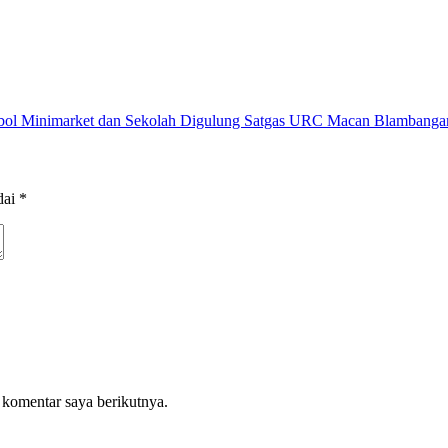
obol Minimarket dan Sekolah Digulung Satgas URC Macan Blambanga
dai
*
 komentar saya berikutnya.