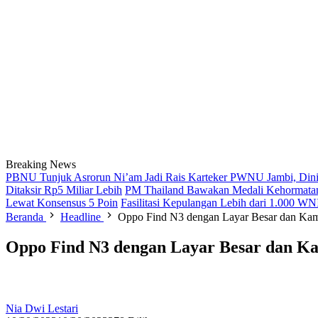
Breaking News
PBNU Tunjuk Asrorun Ni’am Jadi Rais Karteker PWNU Jambi, Dini
Ditaksir Rp5 Miliar Lebih
PM Thailand Bawakan Medali Kehormatan
Lewat Konsensus 5 Poin
Fasilitasi Kepulangan Lebih dari 1.000 
Beranda
Headline
Oppo Find N3 dengan Layar Besar dan Kame
Oppo Find N3 dengan Layar Besar dan Kam
Nia Dwi Lestari