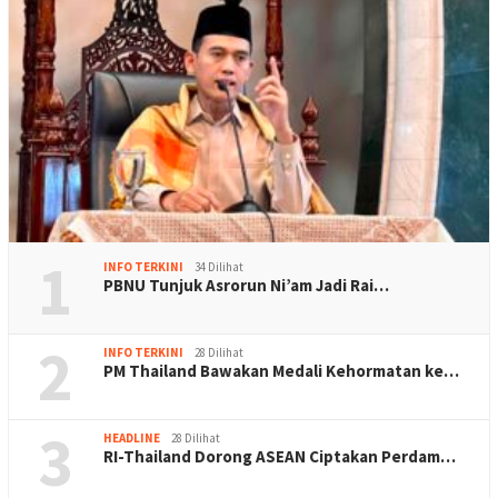
1
INFO TERKINI
34 Dilihat
PBNU Tunjuk Asrorun Ni’am Jadi Rai…
2
INFO TERKINI
28 Dilihat
PM Thailand Bawakan Medali Kehormatan ke…
3
HEADLINE
28 Dilihat
RI-Thailand Dorong ASEAN Ciptakan Perdam…