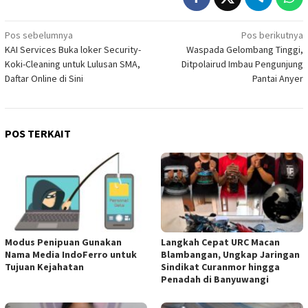
Navigasi
Pos sebelumnya
Pos berikutnya
KAI Services Buka loker Security-
Waspada Gelombang Tinggi,
pos
Koki-Cleaning untuk Lulusan SMA,
Ditpolairud Imbau Pengunjung
Daftar Online di Sini
Pantai Anyer
POS TERKAIT
Modus Penipuan Gunakan
Langkah Cepat URC Macan
Nama Media IndoFerro untuk
Blambangan, Ungkap Jaringan
Tujuan Kejahatan
Sindikat Curanmor hingga
Penadah di Banyuwangi