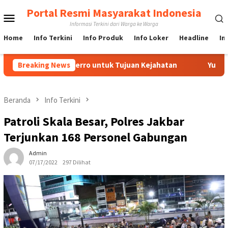
Loncat
Portal Resmi Masyarakat Indonesia
Menu
ke
Informasi Terkini dari Warga ke Warga
konten
Mobile
Home
Info Terkini
Info Produk
Info Loker
Headline
In
ia IndoFerro untuk Tujuan Kejahatan
Breaking News
Yuk Lebih Mengena
Beranda
Info Terkini
Patroli Skala Besar, Polres Jakbar
Terjunkan 168 Personel Gabungan
Admin
07/17/2022
297 Dilihat