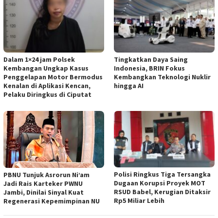
Dalam 1×24 jam Polsek
Tingkatkan Daya Saing
Kembangan Ungkap Kasus
Indonesia, BRIN Fokus
Penggelapan Motor Bermodus
Kembangkan Teknologi Nuklir
Kenalan di Aplikasi Kencan,
hingga AI
Pelaku Diringkus di Ciputat
Polisi Ringkus Tiga Tersangka
PBNU Tunjuk Asrorun Ni’am
Dugaan Korupsi Proyek MOT
Jadi Rais Karteker PWNU
RSUD Babel, Kerugian Ditaksir
Jambi, Dinilai Sinyal Kuat
Rp5 Miliar Lebih
Regenerasi Kepemimpinan NU