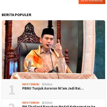
BERITA POPULER
1
INFO TERKINI
34 Dilihat
PBNU Tunjuk Asrorun Ni’am Jadi Rai…
INFO TERKINI
28 Dilihat
PM Thailand Bawakan Medali Kehormatan ke…