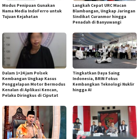
Modus Penipuan Gunakan
Langkah Cepat URC Macan
Nama Media IndoFerro untuk
Blambangan, Ungkap Jaringan
Tujuan Kejahatan
Sindikat Curanmor hingga
Penadah di Banyuwangi
Dalam 1×24 jam Polsek
Tingkatkan Daya Saing
Kembangan Ungkap Kasus
Indonesia, BRIN Fokus
Penggelapan Motor Bermodus
Kembangkan Teknologi Nuklir
Kenalan di Aplikasi Kencan,
hingga AI
Pelaku Diringkus di Ciputat