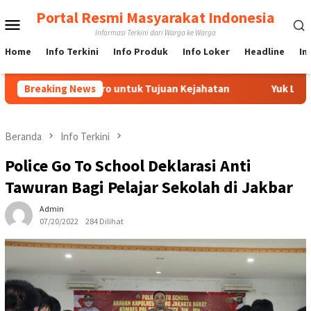
Loncat
Portal Resmi Masyarakat Indonesia
Menu
ke
Informasi Terkini dari Warga ke Warga
konten
Mobile
Home
Info Terkini
Info Produk
Info Loker
Headline
In
IndoFerro untuk Tujuan Kejahatan
Breaking News
Yuk Lebih Mengenal S
Beranda
Info Terkini
Police Go To School Deklarasi Anti
Tawuran Bagi Pelajar Sekolah di Jakbar
Admin
07/20/2022
284 Dilihat