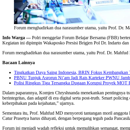
Forum menghadirkan dua narasumber utama, yaitu Prof. Dr. 
Info Warga —
Polri menggelar Forum Belajar Bersama (FBB) bertem
Kegiatan ini dipimpin Wakaposko Presisi Brigjen Pol Dr. Indarto dan di
Forum menghadirkan dua narasumber utama, yaitu Prof. Dr. Mahfud
Bacaan Lainnya
Tingkatkan Daya Saing Indonesia, BRIN Fokus Kembangkan T
PBNU Tunjuk Asrorun Ni’am Jadi Rais Karteker PWNU Jambi
Polisi Ringkus Tiga Tersangka Dugaan Korupsi Proyek MOT R
Dalam paparannya, Komjen Chryshnanda menekankan pentingnya transfo
berintegritas, dan adaptif di era digital serta post-truth. Smart pol
keberpihakan pada kejahatan,” ujarnya.
Sementara itu, Prof. Mahfud MD menyoroti tantangan moril anggota Po
Catur Prasetya harus dihayati, dengan berpegang teguh pada Pancasi
Forum ini menjadi wadah refleksi untuk memulihkan semangat, mempe