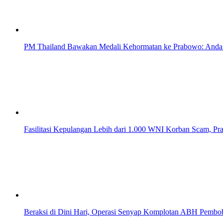
PM Thailand Bawakan Medali Kehormatan ke Prabowo: Anda
Fasilitasi Kepulangan Lebih dari 1.000 WNI Korban Scam, P
Beraksi di Dini Hari, Operasi Senyap Komplotan ABH Pemb