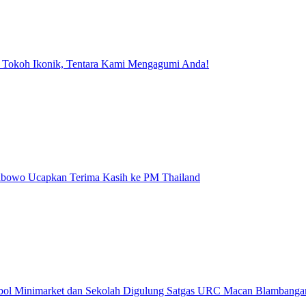
 Tokoh Ikonik, Tentara Kami Mengagumi Anda!
rabowo Ucapkan Terima Kasih ke PM Thailand
obol Minimarket dan Sekolah Digulung Satgas URC Macan Blambanga