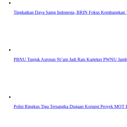
Tingkatkan Daya Saing Indonesia, BRIN Fokus Kembangkan T
PBNU Tunjuk Asrorun Ni’am Jadi Rais Karteker PWNU Jambi
Polisi Ringkus Tiga Tersangka Dugaan Korupsi Proyek MOT R