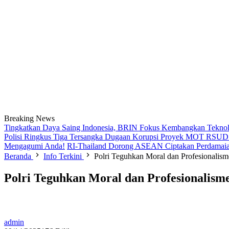
Breaking News
Tingkatkan Daya Saing Indonesia, BRIN Fokus Kembangkan Teknolo
Polisi Ringkus Tiga Tersangka Dugaan Korupsi Proyek MOT RSUD B
Mengagumi Anda!
RI-Thailand Dorong ASEAN Ciptakan Perdamaia
Beranda
Info Terkini
Polri Teguhkan Moral dan Profesionali
Polri Teguhkan Moral dan Profesionalis
admin