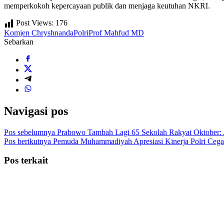
memperkokoh kepercayaan publik dan menjaga keutuhan NKRI.
Post Views:
176
Komjen Chryshnanda
Polri
Prof Mahfud MD
Sebarkan
Navigasi pos
Pos sebelumnya
Prabowo Tambah Lagi 65 Sekolah Rakyat Oktober: A
Pos berikutnya
Pemuda Muhammadiyah Apresiasi Kinerja Polri Cega
Pos terkait