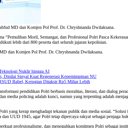
Mahfud MD dan Komjen Pol Prof. Dr. Chryshnanda Dwilaksana.
a “Pemulihan Moril, Semangat, dan Profesional Polri Pasca Kekerasan
ikuti lebih dari 800 peserta dari seluruh jajaran kepolisian.
 MD dan Komjen Pol Prof. Dr. Chryshnanda Dwilaksana.
eknologi Nuklir hingga AI
, Dinilai Sinyal Kuat Regenerasi Kepemimpinan NU
SUD Babel, Kerugian Ditaksir Rp5 Miliar Lebih
rmasi pendidikan Polri berbasis moralitas, literasi, dan dialog pera
icing dan media policing adalah kunci, namun yang terpenting adalah men
lri yang kerap menghadapi tekanan publik dan media sosial. “Solusi fu
la dan UUD 1945, agar Polri tetap dipercaya rakyat sebagai penjaga 
rkuat profesionalisme, dan meneguhkan komitmen Polri sebagai insti