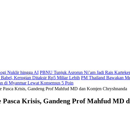
gi Nuklir hingga AI
PBNU Tunjuk Asrorun Ni’am Jadi Rais Karteke
abel, Kerugian Ditaksir Rp5 Miliar Lebih
PM Thailand Bawakan Med
n di Myanmar Lewat Konsensus 5 Poin
sme Pasca Krisis, Gandeng Prof Mahfud MD dan Komjen Chryshnanda
me Pasca Krisis, Gandeng Prof Mahfud MD