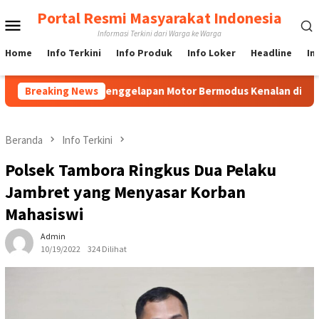
Loncat
Portal Resmi Masyarakat Indonesia
Menu
ke
Informasi Terkini dari Warga ke Warga
konten
Mobile
Home
Info Terkini
Info Produk
Info Loker
Headline
In
Kasus Penggelapan Motor Bermodus Kenalan di Aplikasi Kencan, 
Breaking News
Beranda
Info Terkini
Polsek Tambora Ringkus Dua Pelaku
Jambret yang Menyasar Korban
Mahasiswi
Admin
10/19/2022
324 Dilihat