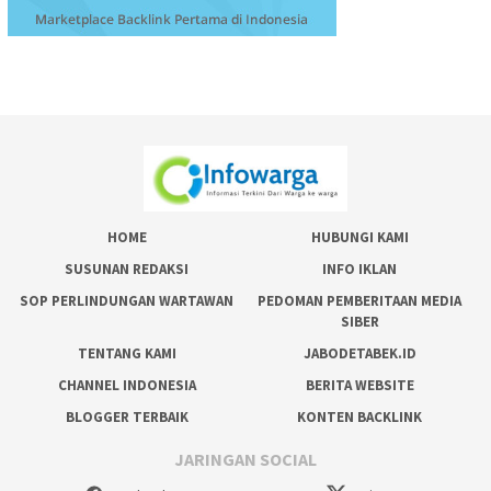
HOME
HUBUNGI KAMI
SUSUNAN REDAKSI
INFO IKLAN
SOP PERLINDUNGAN WARTAWAN
PEDOMAN PEMBERITAAN MEDIA
SIBER
TENTANG KAMI
JABODETABEK.ID
CHANNEL INDONESIA
BERITA WEBSITE
BLOGGER TERBAIK
KONTEN BACKLINK
JARINGAN SOCIAL