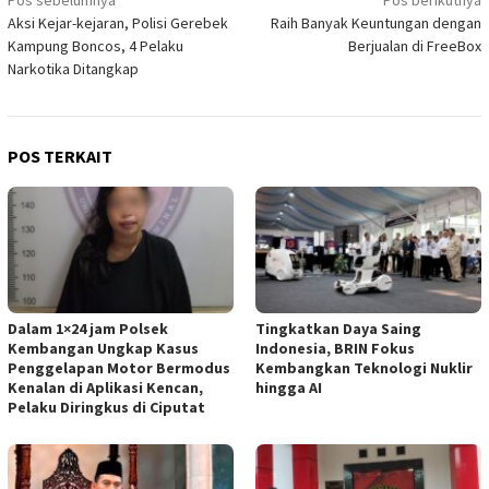
Navigasi
Aksi Kejar-kejaran, Polisi Gerebek
Raih Banyak Keuntungan dengan
pos
Kampung Boncos, 4 Pelaku
Berjualan di FreeBox
Narkotika Ditangkap
POS TERKAIT
Dalam 1×24 jam Polsek
Tingkatkan Daya Saing
Kembangan Ungkap Kasus
Indonesia, BRIN Fokus
Penggelapan Motor Bermodus
Kembangkan Teknologi Nuklir
Kenalan di Aplikasi Kencan,
hingga AI
Pelaku Diringkus di Ciputat