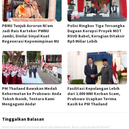
PBNU Tunjuk Asrorun Ni’am
Polisi Ringkus Tiga Tersangka
Jadi Rais Karteker PWNU
Dugaan Korupsi Proyek MOT
Jambi, Dinilai Sinyal Kuat
RSUD Babel, Kerugian Ditaksir
Regenerasi Kepemimpinan NU
Rp5 Miliar Lebih
PM Thailand Bawakan Medali
Fasilitasi Kepulangan Lebih
Kehormatan ke Prabowo: Anda
dari 1.000 WNI Korban Scam,
Tokoh Ikonik, Tentara Kami
Prabowo Ucapkan Terima
Mengagumi Anda!
Kasih ke PM Thailand
Tinggalkan Balasan
Alamat email Anda tidak akan dipublikasikan.
Ruas yang wajib ditandai
*