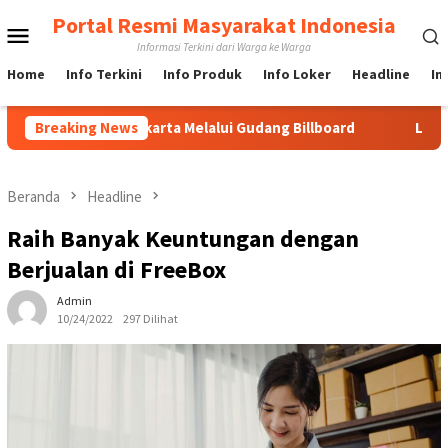
Loncat
Portal Resmi Masyarakat Indonesia
Menu
ke
Informasi Terkini dari Warga ke Warga
konten
Mobile
Home
Info Terkini
Info Produk
Info Loker
Headline
In
d di Jakarta Melalui Gudang Billboard
Breaking News
Langkah Cepat URC
Beranda
Headline
Raih Banyak Keuntungan dengan
Berjualan di FreeBox
Admin
10/24/2022
297 Dilihat