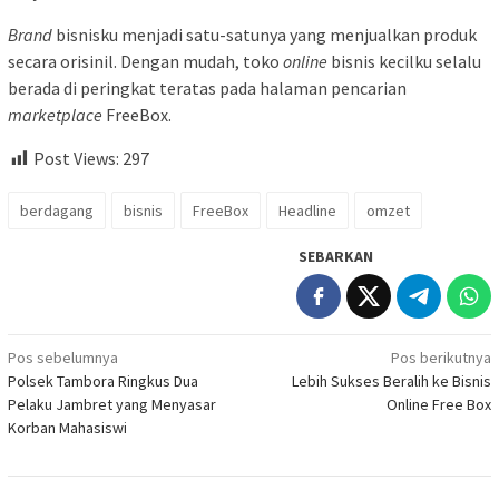
Brand
bisnisku menjadi satu-satunya yang menjualkan produk
secara orisinil. Dengan mudah, toko
online
bisnis kecilku selalu
berada di peringkat teratas pada halaman pencarian
marketplace
FreeBox.
Post Views:
297
berdagang
bisnis
FreeBox
Headline
omzet
SEBARKAN
Navigasi
Pos sebelumnya
Pos berikutnya
Polsek Tambora Ringkus Dua
Lebih Sukses Beralih ke Bisnis
pos
Pelaku Jambret yang Menyasar
Online Free Box
Korban Mahasiswi