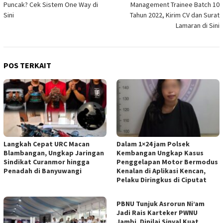
Puncak? Cek Sistem One Way di
Management Trainee Batch 10
Sini
Tahun 2022, Kirim CV dan Surat
Lamaran di Sini
POS TERKAIT
Langkah Cepat URC Macan
Dalam 1×24 jam Polsek
Blambangan, Ungkap Jaringan
Kembangan Ungkap Kasus
Sindikat Curanmor hingga
Penggelapan Motor Bermodus
Penadah di Banyuwangi
Kenalan di Aplikasi Kencan,
Pelaku Diringkus di Ciputat
PBNU Tunjuk Asrorun Ni’am
Jadi Rais Karteker PWNU
Jambi, Dinilai Sinyal Kuat