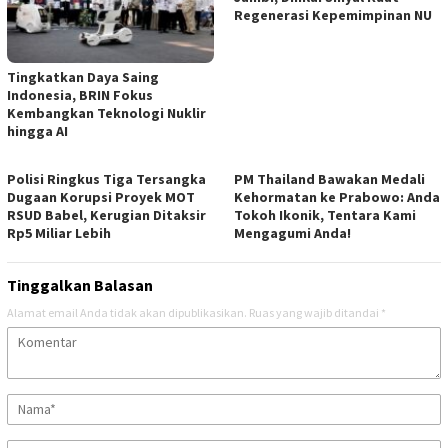
Regenerasi Kepemimpinan NU
Tingkatkan Daya Saing
Indonesia, BRIN Fokus
Kembangkan Teknologi Nuklir
hingga AI
Polisi Ringkus Tiga Tersangka
PM Thailand Bawakan Medali
Dugaan Korupsi Proyek MOT
Kehormatan ke Prabowo: Anda
RSUD Babel, Kerugian Ditaksir
Tokoh Ikonik, Tentara Kami
Rp5 Miliar Lebih
Mengagumi Anda!
Tinggalkan Balasan
Alamat email Anda tidak akan dipublikasikan.
Ruas yang wajib ditandai
*