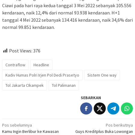
Ciawi pada hari raya kedua tanggal 3 Mei 2022 sebanyak 105.556
kendaraan, naik 12,4% dari normal 93.938 kendaraan. H+1
tanggal 4 Mei 2022 sebanyak 134.416 kendaraan, naik 34,6% dari
normal 99.851 kendaraan.
Post Views:
376
Contraflow
Headline
Kadiv Humas Polri Irjen Pol Dedi Prasetyo
Sistem One way
Tol Jakarta CIkampek
Tol Palimanan
SEBARKAN
Navigasi
Pos sebelumnya
Pos berikutnya
Kamu Ingin Berlibur ke Kawasan
Guys Kreditplus Buka Lowongan
pos