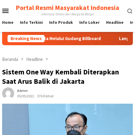
Loncat
Portal Resmi Masyarakat Indonesia
Menu
ke
Informasi Terkini dari Warga ke Warga
konten
Mobile
Home
Info Terkini
Info Produk
Info Loker
Headline
In
 di Jakarta Melalui Gudang Billboard
Breaking News
Langkah Cepat URC 
Beranda
Headline
Sistem One Way Kembali Diterapkan
Saat Arus Balik di Jakarta
Admin
05/05/2022
376 Dilihat