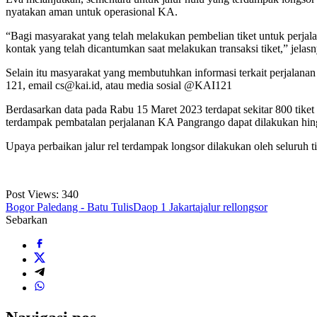
nyatakan aman untuk operasional KA.
“Bagi masyarakat yang telah melakukan pembelian tiket untuk perjal
kontak yang telah dicantumkan saat melakukan transaksi tiket,” jelasn
Selain itu masyarakat yang membutuhkan informasi terkait perjalan
121, email cs@kai.id, atau media sosial @KAI121
Berdasarkan data pada Rabu 15 Maret 2023 terdapat sekitar 800 tiket
terdampak pembatalan perjalanan KA Pangrango dapat dilakukan hing
Upaya perbaikan jalur rel terdampak longsor dilakukan oleh seluru
Post Views:
340
Bogor Paledang - Batu Tulis
Daop 1 Jakarta
jalur rel
longsor
Sebarkan