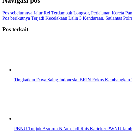
Navigasi pos
Pos sebelumnya
Jalur Rel Terdampak Longsor, Perjalanan Kereta Pa
Pos berikutnya
Terjadi Kecelakaan Lalin 3 Kendaraan, Satlantas Pol
Pos terkait
Tingkatkan Daya Saing Indonesia, BRIN Fokus Kembangkan T
PBNU Tunjuk Asrorun Ni’am Jadi Rais Karteker PWNU Jambi