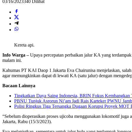
03/16/2023
340 Dilihat
Kereta api.
Info Warga –
Upaya percepatan perbaikan jalur KA yang terdampak
malam ini.
Kahumas PT KAI Daop 1 Jakarta Eva Chairunisa menjelaskan, salah sa
agar memungkinkan dapat di lewati KA (satu jalur) dengan mengede
Bacaan Lainnya
Tingkatkan Daya Saing Indonesia, BRIN Fokus Kembangkan T
PBNU Tunjuk Asrorun Ni’am Jadi Rais Karteker PWNU Jambi
Polisi Ringkus Tiga Tersangka Dugaan Korupsi Proyek MOT R
“Sebelum dioperasikan proses ujicoba menggunakan lokomotif juga ak
Jakarta, Rabu (15/3/2023).
Eva melanjutkan, sementara untuk jalur hulu yang terdampak longsor