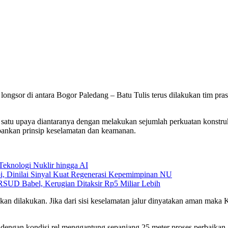
 longsor di antara Bogor Paledang – Batu Tulis terus dilakukan t
tu upaya diantaranya dengan melakukan sejumlah perkuatan konstruksi 
pankan prinsip keselamatan dan keamanan.
eknologi Nuklir hingga AI
, Dinilai Sinyal Kuat Regenerasi Kepemimpinan NU
SUD Babel, Kerugian Ditaksir Rp5 Miliar Lebih
an dilakukan. Jika dari sisi keselamatan jalur dinyatakan aman maka 
 dengan kondisi rel menggantung sepanjang 25 meter proses perbaikan