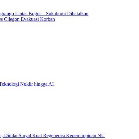
ngrango Lintas Bogor – Sukabumi Dibatalkan
res Cilegon Evakuasi Korban
eknologi Nuklir hingga AI
, Dinilai Sinyal Kuat Regenerasi Kepemimpinan NU