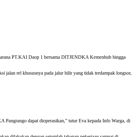
im prasarana PT.KAI Daop 1 bersama DITJENDKA Kemenhub hingga
jalan rel khususnya pada jalur hilir yang tidak terdampak longsor,
KA Pangrango dapat dioperasikan,” tutur Eva kepada Info Warga, di
 akan dilakukan dengan sejumlah tahapan pekerjaan sampai di