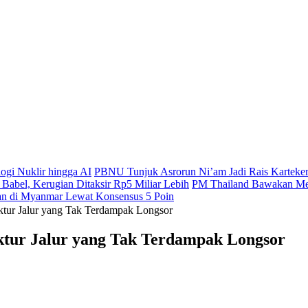
gi Nuklir hingga AI
PBNU Tunjuk Asrorun Ni’am Jadi Rais Karteke
abel, Kerugian Ditaksir Rp5 Miliar Lebih
PM Thailand Bawakan Med
n di Myanmar Lewat Konsensus 5 Poin
ktur Jalur yang Tak Terdampak Longsor
ktur Jalur yang Tak Terdampak Longsor