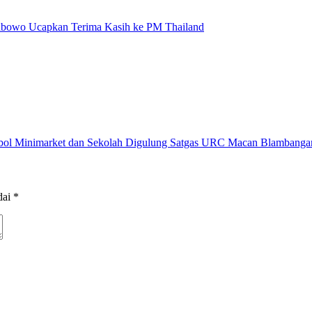
rabowo Ucapkan Terima Kasih ke PM Thailand
obol Minimarket dan Sekolah Digulung Satgas URC Macan Blambanga
dai
*