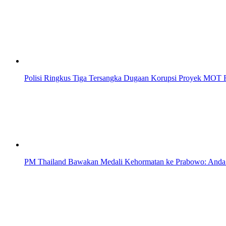
Polisi Ringkus Tiga Tersangka Dugaan Korupsi Proyek MOT R
PM Thailand Bawakan Medali Kehormatan ke Prabowo: Anda