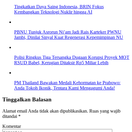
Tingkatkan Daya Saing Indonesia, BRIN Fokus
Kembangkan Teknologi Nuklir hingga AI
PBNU Tunjuk Asrorun Ni’am Jadi Rais Karteker PWNU
Jambi, Dinilai Sinyal Kuat Regenerasi Kepemimpinan NU
Polisi Ringkus Tiga Tersangka Dugaan Korupsi Proyek MOT
RSUD Babel, Kerugian Ditaksir Rp5 Miliar Lebih
PM Thailand Bawakan Medali Kehormatan ke Prabowo:
Anda Tokoh Ikonik, Tentara Kami Mengagumi Anda!
Tinggalkan Balasan
Alamat email Anda tidak akan dipublikasikan.
Ruas yang wajib
ditandai
*
Komentar