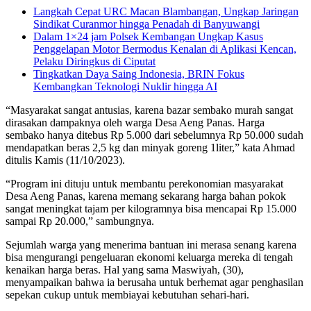
Langkah Cepat URC Macan Blambangan, Ungkap Jaringan
Sindikat Curanmor hingga Penadah di Banyuwangi
Dalam 1×24 jam Polsek Kembangan Ungkap Kasus
Penggelapan Motor Bermodus Kenalan di Aplikasi Kencan,
Pelaku Diringkus di Ciputat
Tingkatkan Daya Saing Indonesia, BRIN Fokus
Kembangkan Teknologi Nuklir hingga AI
“Masyarakat sangat antusias, karena bazar sembako murah sangat
dirasakan dampaknya oleh warga Desa Aeng Panas. Harga
sembako hanya ditebus Rp 5.000 dari sebelumnya Rp 50.000 sudah
mendapatkan beras 2,5 kg dan minyak goreng 1liter,” kata Ahmad
ditulis Kamis (11/10/2023).
“Program ini dituju untuk membantu perekonomian masyarakat
Desa Aeng Panas, karena memang sekarang harga bahan pokok
sangat meningkat tajam per kilogramnya bisa mencapai Rp 15.000
sampai Rp 20.000,” sambungnya.
Sejumlah warga yang menerima bantuan ini merasa senang karena
bisa mengurangi pengeluaran ekonomi keluarga mereka di tengah
kenaikan harga beras. Hal yang sama Maswiyah, (30),
menyampaikan bahwa ia berusaha untuk berhemat agar penghasilan
sepekan cukup untuk membiayai kebutuhan sehari-hari.