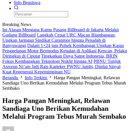
Info Beasiswa
Breaking News
Ini Alasan Mengapa Kamu Pasang Billboard di Jakarta Melalui
Gudang Billboard
Langkah Cepat URC Macan Blambangan,
Ungkap Jaringan Sindikat Curanmor hingga Penadah di
Banyuwangi
Dalam 1×24 jam Polsek Kembangan Ungkap Kasus
Penggelapan Motor Bermodus Kenalan di Aplikasi Kencan, Pelaku
Diringkus di Ciputat
Tingkatkan Daya Saing Indonesia, BRIN
Fokus Kembangkan Teknologi Nuklir hingga AI
PBNU Tunjuk
Asrorun Ni’am Jadi Rais Karteker PWNU Jambi, Dinilai Sinyal
Kuat Regenerasi Kepemimpinan NU
Beranda
Info Terkini
Harga Pangan Meningkat, Relawan
Sandiaga Uno Berikan Kemudahan Melalui Program Tebus Murah
Sembako
Harga Pangan Meningkat, Relawan
Sandiaga Uno Berikan Kemudahan
Melalui Program Tebus Murah Sembako