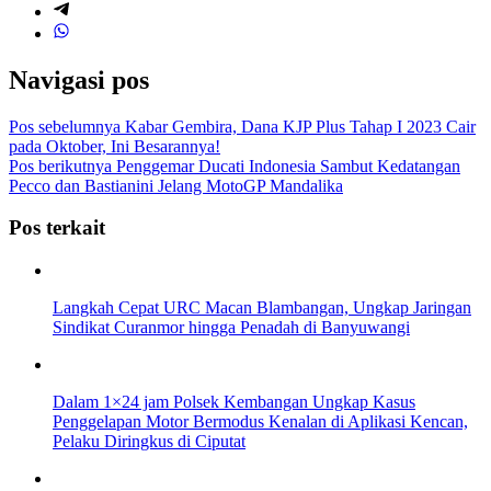
Navigasi pos
Pos sebelumnya
Kabar Gembira, Dana KJP Plus Tahap I 2023 Cair
pada Oktober, Ini Besarannya!
Pos berikutnya
Penggemar Ducati Indonesia Sambut Kedatangan
Pecco dan Bastianini Jelang MotoGP Mandalika
Pos terkait
Langkah Cepat URC Macan Blambangan, Ungkap Jaringan
Sindikat Curanmor hingga Penadah di Banyuwangi
Dalam 1×24 jam Polsek Kembangan Ungkap Kasus
Penggelapan Motor Bermodus Kenalan di Aplikasi Kencan,
Pelaku Diringkus di Ciputat