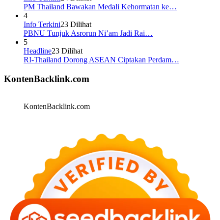
PM Thailand Bawakan Medali Kehormatan ke…
4
Info Terkini
23 Dilihat
PBNU Tunjuk Asrorun Ni’am Jadi Rai…
5
Headline
23 Dilihat
RI-Thailand Dorong ASEAN Ciptakan Perdam…
KontenBacklink.com
KontenBacklink.com