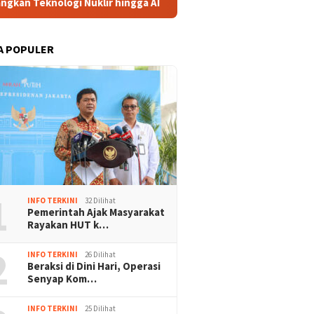
r hingga AI
PBNU Tunjuk Asrorun Ni’am Jadi Rais Kartek
A POPULER
1
INFO TERKINI
32 Dilihat
Pemerintah Ajak Masyarakat
Rayakan HUT k…
2
INFO TERKINI
26 Dilihat
Beraksi di Dini Hari, Operasi
Senyap Kom…
INFO TERKINI
25 Dilihat