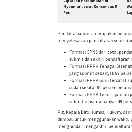
Ciptakan Perdamaian di
De
Myanmar Lewat Konsensus 5
Wa
Poin
La
Pendaftar submit merupakan pelama
menyelesaikan pendaftaran seleksi ad
Formasi CPNS dari total penda
submit dan akhiri pendaftaran 
Formasi PPPK Tenaga Kesehata
yang submit sebanyak 69 perse
Formasi PPPK Guru tercatat s
sudah sekitar 90 persen pelama
Formasi PPPK Teknis, jumlah 
submit masih sebanyak 49 pers
Plt. Kepala Biro Humas, Hukum, dan
diimbau untuk menggunakan waktu p
menghindari mengakhiri pendaftaran 