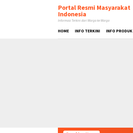
Loncat
tutup
Portal Resmi Masyarakat
ke
Indonesia
konten
Informasi Terkini dari Warga ke Warga
HOME
INFO TERKINI
INFO PRODUK