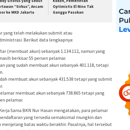
ddy Sitorus yang Sebut
Kokoh, Pemerintah
rtawan “Sirkus”, Ancam
Optimistis El Nino Tak
por ke MKD Jakarta
Ganggu Pasokan
r yang telah melakukan submit atau
ministrasi. Berikut data lengkapnya:
ftar (membuat akun) sebanyak 1.134.112, namun yang
masih berkisar 55 persen pelamar.
n yang sudah membuat akun sebanyak 401.118, tetapi
n.
udah membuat akun sebanyak 431.538 tetapi yang submit
r.
pelamar membuat akun sebanyak 738.865 tetapi yang
en pelamar.
 Kerja Sama BKN Nur Hasan mengatakan, para pelamar
endaftaran yang tersedia semaksimal mungkin dan
menjelang batas waktu berakhir. Pasalnya, hal tersebut